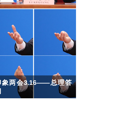
印象两会3.16——总理答
问