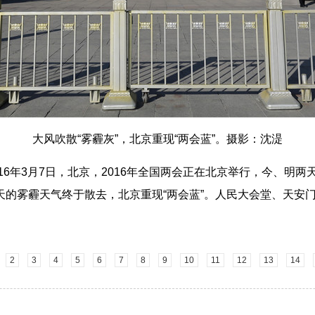
大风吹散“雾霾灰”，北京重现“两会蓝”。摄影：沈湜
6年3月7日，北京，2016年全国两会正在北京举行，今、明两
天的雾霾天气终于散去，北京重现“两会蓝”。人民大会堂、天安
2
3
4
5
6
7
8
9
10
11
12
13
14