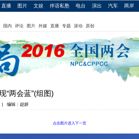
直播
图片
文娱
伴语私塾
电台
演出
汽车
两岸
国内
评论
图片
外媒
直播
专题
滚动
原创
现“两会蓝”(组图)
|
编辑：赵妍
点击图片进入下一页