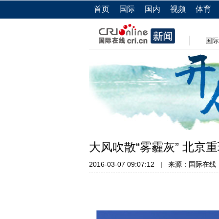
首页
国际
国内
视频
体育
国际
大风吹散“雾霾灰” 北京重
2016-03-07 09:07:12
|
来源：国际在线