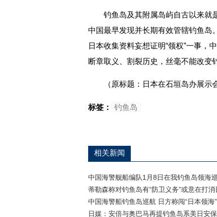
钓鱼岛及其附属岛屿自古以来就是
中国最早发现并长期有效管辖钓鱼岛
日本收集资料妄想证明“领权”一事，
断章取义、割裂历史，丝毫不能改变
（原标题：日本在石垣岛办展示会
标签：
钓鱼岛
相关新闻
中国海警舰船编队1月8日在我钓鱼岛领海
蒂勒森称对钓鱼岛有“防卫义务”或意在打消
中国海警船钓鱼岛巡航 日方称闯“日本领海”
日媒：安倍与奥巴马再提钓鱼岛系美日安保