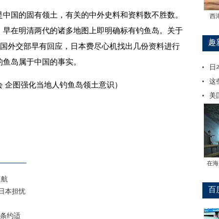
中国的固有领土，有关的中外史料和资料数不胜数。
西
。早在明清两代的诸多地图上即明确标有钓鱼岛。关于
趣
中国外交部早有回应，日本费尽心机找出几份资料进行
钓鱼岛属于中国的事实。
日
这
 企图强化当地人钓鱼岛领土意识）
美
在海
巡航
百
日本担忧
条约适