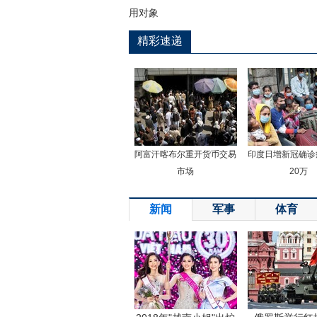
用对象
精彩速递
阿富汗喀布尔重开货币交易
印度日增新冠确诊
市场
20万
新闻
军事
体育