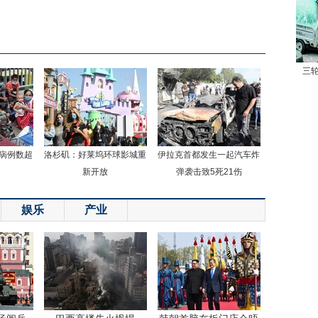
三
病例数超
洛杉矶：好莱坞环球影城重
伊拉克首都发生一起汽车炸
新开放
弹袭击致5死21伤
娱乐
产业