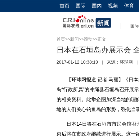
首页
国际
国内
视频
体育
国际
首页
>>
新闻
>>
滚动
>>正文
日本在石垣岛办展示会 
2017-01-12 10:38:19
|
来源：
环球网
|
【环球网报道 记者 马丽】《日本
岛“行政所属”的冲绳县石垣岛召开展
的相关资料。此举企图加深当地的理
地的人们关心钓鱼岛的形势，强化当事
日本14日将在石垣市市民会馆召开
束后将在市政府继续进行展示。这一纪