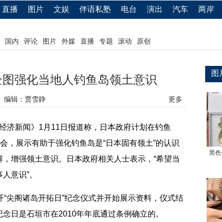
直播
图片
文娱
伴语私塾
电台
演出
汽车
两岸
国内
评论
图片
外媒
直播
专题
滚动
原创
图
企图强化当地人钓鱼岛领土意识
编辑：贾雪静
更多
经济新闻》1月11日报道称，日本政府计划在钓鱼
示会，展示有助于强化钓鱼岛是“日本固有领土”的认识
黑色
解，增强领土意识。日本政府相关人士表示，“希望当
人意识”。
“尖阁诸岛开拓日”纪念仪式并开始展示资料，仪式结
念日是石垣市在2010年年底通过条例确立的。