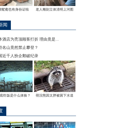
湖鸳鸯也有身份证啦
老人雕刻立体清明上河图
新闻
本酒店为秃顶顾客打折 理由竟是...
些名山竟然禁止攀登？
国近千人扮企鹅破纪录
底吃饭是什么体验？
萌浣熊因太胖被困下水道
度