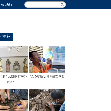
移动版
片推荐
代购:1元假香水"海外
“爱心冰柜”分享清凉分享爱
镀金"