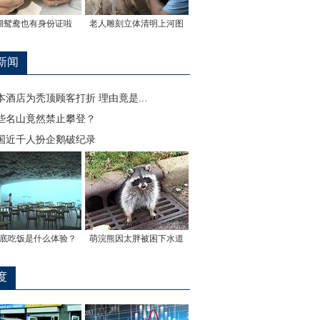
湖鸳鸯也有身份证啦
老人雕刻立体清明上河图
新闻
本酒店为秃顶顾客打折 理由竟是...
些名山竟然禁止攀登？
国近千人扮企鹅破纪录
底吃饭是什么体验？
萌浣熊因太胖被困下水道
度