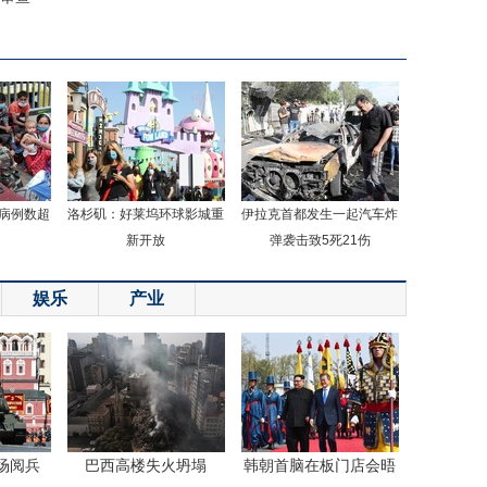
病例数超
洛杉矶：好莱坞环球影城重
伊拉克首都发生一起汽车炸
新开放
弹袭击致5死21伤
娱乐
产业