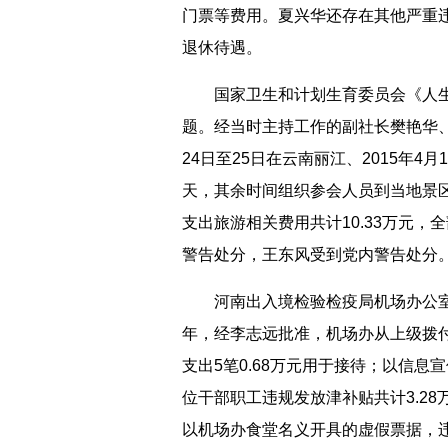
门票等费用。夏兴华还存在其他严重
退休待遇。
国家卫生和计划生育委员会《人生
题。经当时主持工作的副社长樊艳华、
24日至25日在云南丽江、2015年4
天，其余时间组织参会人员到当地景
支出旅游相关费用共计10.33万元
警告处分，王东风受到党内警告处分
河南出入境检验检疫局机场办公室原主
年，经李志远批准，机场办从上级拨付
支出5笔0.68万元用于接待；以信
位干部职工违规发放津补贴共计3.28万
以机场办食堂名义开具的虚假票据，违