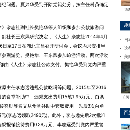
违纪问题。夏兴华受到开除党籍处分，按主任科员确定
西
趣
》杂志社副社长樊艳华等人组织和参加公款旅游问
副社长王东风研究决定，《人生》杂志社2014年4月
日
月16日至17日在湖北宜昌召开研讨会，会议均只安排半
这
区参观游览。樊艳华、王东风参加旅游活动。两次活动
美
，全部由《人生》杂志社公款支付。樊艳华受到党内严重
。
任李志远违规公款吃喝等问题。2015年至2016
的食堂补助中，违规支出费用15笔1.95万元、白条
在海
息宣传奖励等名义从食堂补助中套取费用，先后3次向单
百
元(李志远领取2490元)。此外，李志远先后2次批准
规报销接待费用0.38万元。李志远受到党内严重警