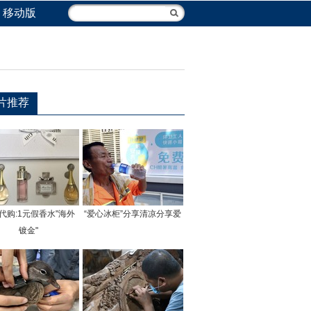
移动版
片推荐
代购:1元假香水"海外
“爱心冰柜”分享清凉分享爱
镀金"