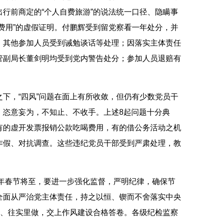
行前商定的“个人自费旅游”的说法统一口径、隐瞒事
费用”的虚假证明。付鹏辉受到留党察看一年处分，并
；其他参加人员受到诫勉谈话等处理；因落实主体责任
管副局长董剑明均受到党内警告处分；参加人员退赔有
，“四风”问题在面上有所收敛，但仍有少数党员干
、恣意妄为，不知止、不收手。上述8起问题十分典
有的虚开发票报销公款吃喝费用，有的借公务活动之机
作假、对抗调查。这些违纪党员干部受到严肃处理，教
年春节将至，要进一步强化监督，严明纪律，确保节
全面从严治党主体责任，持之以恒、锲而不舍落实中央
抓、往实里做，交上作风建设合格答卷。各级纪检监察