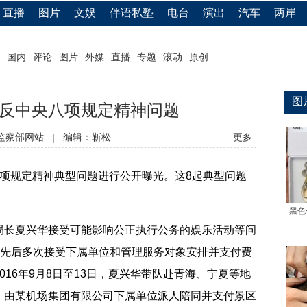
直播
图片
文娱
伴语私塾
电台
演出
汽车
两岸
国内
评论
图片
外媒
直播
专题
滚动
原创
图
反中央八项规定精神问题
监察部网站
|
编辑：靳松
更多
规定精神典型问题进行公开曝光。这8起典型问题
黑色
长夏兴华接受可能影响公正执行公务的娱乐活动等问
夏兴华先后多次接受下属单位和管理服务对象安排并支付费
16年9月8日至13日，夏兴华带队赴青海、宁夏等地
，由某机场集团有限公司下属单位派人陪同并支付景区