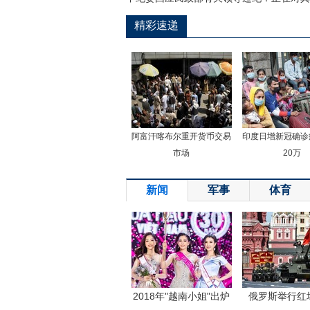
精彩速递
阿富汗喀布尔重开货币交易
印度日增新冠确诊
市场
20万
新闻
军事
体育