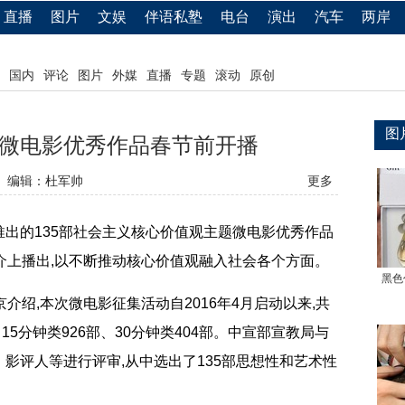
直播
图片
文娱
伴语私塾
电台
演出
汽车
两岸
国内
评论
图片
外媒
直播
专题
滚动
原创
图
微电影优秀作品春节前开播
编辑：杜军帅
更多
的135部社会主义核心价值观主题微电影优秀作品
介上播出,以不断推动核心价值观融入社会各个方面。
黑色
绍,本次微电影征集活动自2016年4月启动以来,共
、15分钟类926部、30分钟类404部。中宣部宣教局与
影评人等进行评审,从中选出了135部思想性和艺术性