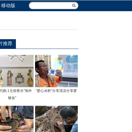
移动版
片推荐
代购:1元假香水"海外
“爱心冰柜”分享清凉分享爱
镀金"