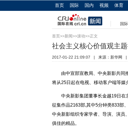
首页
国际
国内
视频
体育
国际
首页
>>
新闻
>>
滚动
>>正文
社会主义核心价值观主题
2017-01-22 21:09:07
|
来源：新华网
|
由中宣部宣教局、中央新影共同推出
将从25日起在电视、移动客户端等媒
中央新影集团董事长金越19日在京介
征集作品2163部,其中5分钟类833部
中央新影组织专家学者、导演、演员、
俱佳的精品。