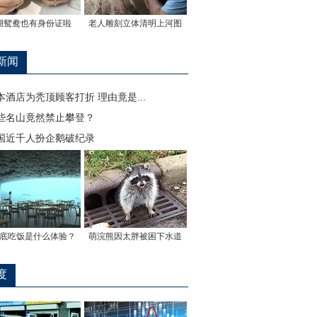
湖鸳鸯也有身份证啦
老人雕刻立体清明上河图
新闻
本酒店为秃顶顾客打折 理由竟是...
些名山竟然禁止攀登？
国近千人扮企鹅破纪录
底吃饭是什么体验？
萌浣熊因太胖被困下水道
度