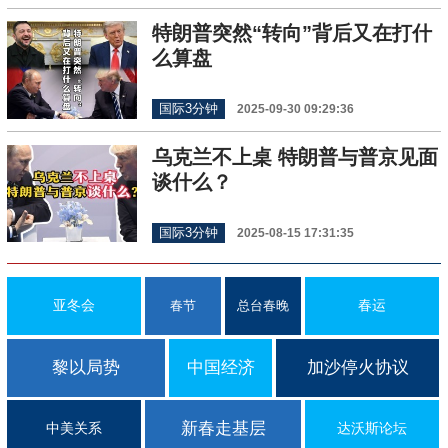
特朗普突然“转向”背后又在打什
么算盘
国际3分钟
2025-09-30 09:29:36
乌克兰不上桌 特朗普与普京见面
谈什么？
国际3分钟
2025-08-15 17:31:35
亚冬会
春运
春节
总台春晚
黎以局势
中国经济
加沙停火协议
新春走基层
中美关系
达沃斯论坛