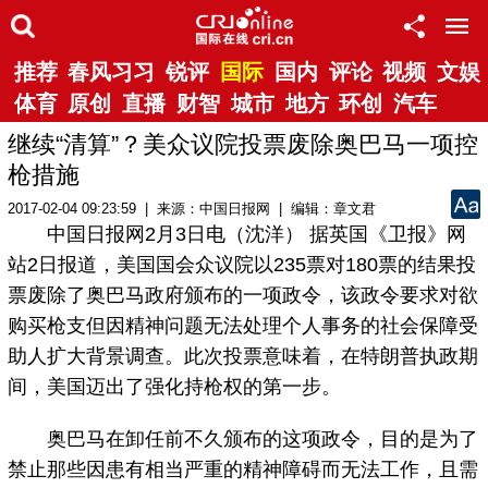
推荐
春风习习
锐评
国际
国内
评论
视频
文娱
体育
原创
直播
财智
城市
地方
环创
汽车
继续“清算”？美众议院投票废除奥巴马一项控
枪措施
2017-02-04 09:23:59 | 来源：中国日报网 | 编辑：章文君
中国日报网2月3日电（沈洋） 据英国《卫报》网
站2日报道，美国国会众议院以235票对180票的结果投
票废除了奥巴马政府颁布的一项政令，该政令要求对欲
购买枪支但因精神问题无法处理个人事务的社会保障受
助人扩大背景调查。此次投票意味着，在特朗普执政期
间，美国迈出了强化持枪权的第一步。
奥巴马在卸任前不久颁布的这项政令，目的是为了
禁止那些因患有相当严重的精神障碍而无法工作，且需