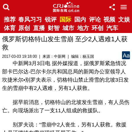
推荐
春风习习
锐评
国际
国内
评论
视频
文娱
体育
原创
直播
财智
城市
地方
环创
汽车
俄罗斯切格特山发生雪崩 至少2人遇难1人获
救
2017-03-03 19:18:00 | 来源：中新网 | 编辑：杨玉国
中新网3月3日电 据外媒报道，据俄罗斯紧急情况
部卡巴尔达-巴尔卡尔共和国总局的新闻办公室领导人
坎捷米尔•别罗夫表示，切格特山禁止滑雪的北坡3日发
生的雪崩中有2人遇难，另有1人获救。
据早前消息，切格特山的北坡发生雪崩，有人员伤
亡。向现场派出了一支11人组成的救援队。
别罗夫说：“雪崩中2人丧生，另有1人获救。救援