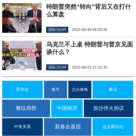
特朗普突然“转向”背后又在打什
么算盘
国际3分钟
2025-09-30 09:29:36
乌克兰不上桌 特朗普与普京见面
谈什么？
国际3分钟
2025-08-15 17:31:35
亚冬会
春运
春节
总台春晚
黎以局势
中国经济
加沙停火协议
新春走基层
中美关系
达沃斯论坛