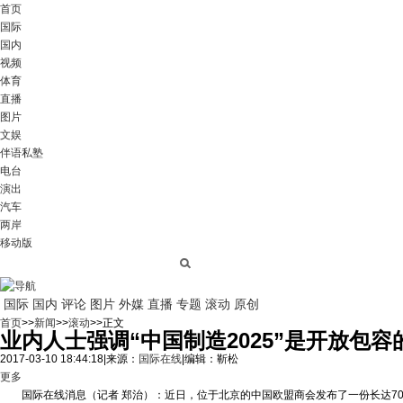
首页
国际
国内
视频
体育
直播
图片
文娱
伴语私塾
电台
演出
汽车
两岸
移动版
国际
国内
评论
图片
外媒
直播
专题
滚动
原创
首页
>>
新闻
>>
滚动
>>正文
业内人士强调“中国制造2025”是开放包容
2017-03-10 18:44:18
|
来源：
国际在线
|
编辑：靳松
更多
国际在线消息（记者 郑治）：近日，位于北京的中国欧盟商会发布了一份长达70页、