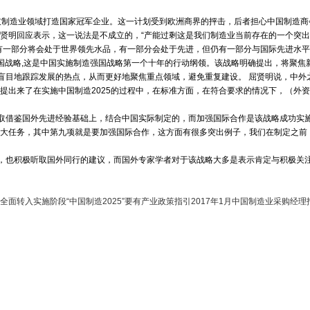
技制造业领域打造国家冠军企业。这一计划受到欧洲商界的抨击，后者担心中国制造商
贤明回应表示，这一说法是不成立的，“产能过剩这是我们制造业当前存在的一个突
，有一部分将会处于世界领先水品，有一部分会处于先进，但仍有一部分与国际先进水平
强国战略,这是中国实施制造强国战略第一个十年的行动纲领。该战略明确提出，将聚
盲目地跟踪发展的热点，从而更好地聚焦重点领域，避免重复建设。 屈贤明说，中外
提出来了在实施中国制造2025的过程中，在标准方面，在符合要求的情况下，（外
吸取借鉴国外先进经验基础上，结合中国实际制定的，而加强国际合作是该战略成功实
大任务，其中第九项就是要加强国际合作，这方面有很多突出例子，我们在制定之前，20
时，也积极听取国外同行的建议，而国外专家学者对于该战略大多是表示肯定与积极关
 全面转入实施阶段
“中国制造2025”要有产业政策指引
2017年1月中国制造业采购经理指