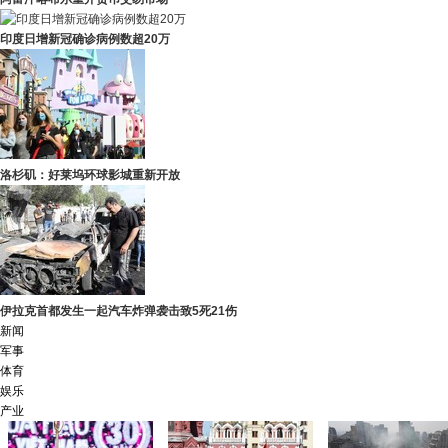
印度日增新冠确诊病例数超20万
洛杉矶：好莱坞环球影城重新开放
伊拉克首都发生一起汽车炸弹袭击致5死21伤
新闻
军事
体育
娱乐
产业