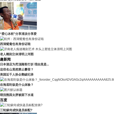
“爱心冰柜”分享清凉分享爱
西湖鸳鸯也有身份证啦
老人雕刻立体清明上河图
趣新闻
日本酒店为秃顶顾客打折 理由竟是...
这些名山竟然禁止攀登？
美国近千人扮企鹅破纪录
在海底吃饭是什么体验？
萌浣熊因太胖被困下水道
百度
三轮缘何成快递员标配?