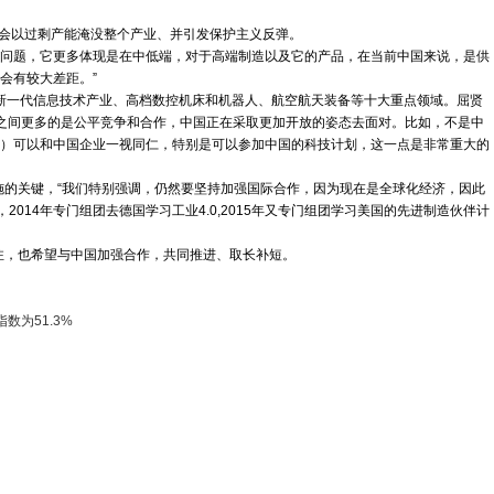
会以过剩产能淹没整个产业、并引发保护主义反弹。
出问题，它更多体现是在中低端，对于高端制造以及它的产品，在当前中国来说，是供
会有较大差距。”
焦新一代信息技术产业、高档数控机床和机器人、航空航天装备等十大重点领域。屈贤
之间更多的是公平竞争和合作，中国正在采取更加开放的姿态去面对。比如，不是中
资）可以和中国企业一视同仁，特别是可以参加中国的科技计划，这一点是非常重大的
施的关键，“我们特别强调，仍然要坚持加强国际合作，因为现在是全球化经济，因此
14年专门组团去德国学习工业4.0,2015年又专门组团学习美国的先进制造伙伴计
注，也希望与中国加强合作，共同推进、取长补短。
数为51.3%