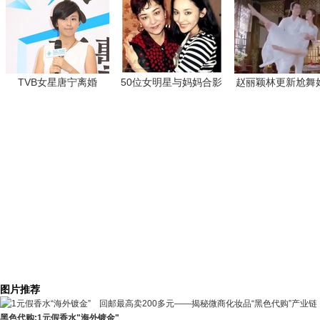
图片推荐
黑色代购:1元假香水"海外镀金"