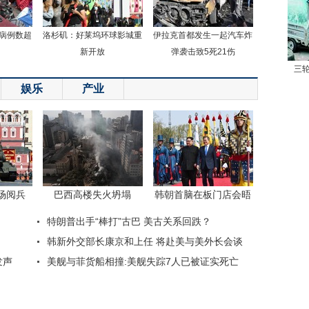
病例数超
洛杉矶：好莱坞环球影城重
伊拉克首都发生一起汽车炸
新开放
弹袭击致5死21伤
三
娱乐
产业