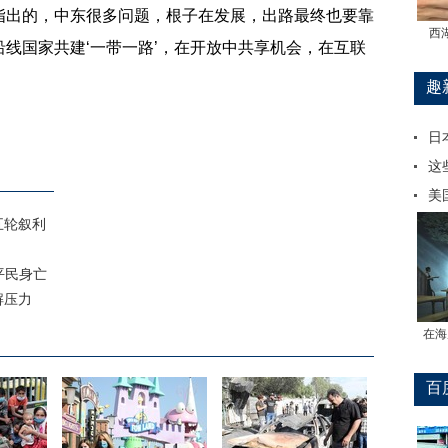
指出的，中东很多问题，根子在发展，出路最终也要靠
西
线国家共建‘一带一路’，在开放中共享机会，在互联
趣
日
这
美
五轮叙利
平民身亡
解压力
在海
百