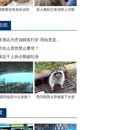
湖鸳鸯也有身份证啦
老人雕刻立体清明上河图
新闻
本酒店为秃顶顾客打折 理由竟是...
些名山竟然禁止攀登？
国近千人扮企鹅破纪录
底吃饭是什么体验？
萌浣熊因太胖被困下水道
度