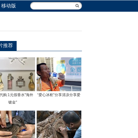
移动版
片推荐
代购:1元假香水"海外
“爱心冰柜”分享清凉分享爱
镀金"