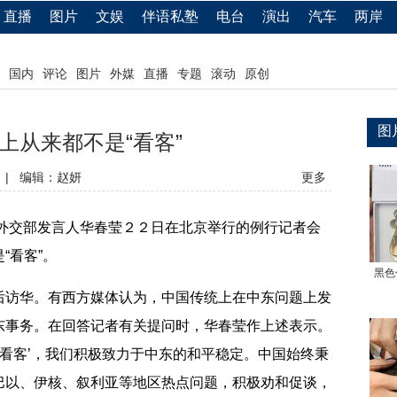
直播
图片
文娱
伴语私塾
电台
演出
汽车
两岸
国内
评论
图片
外媒
直播
专题
滚动
原创
图
上从来都不是“看客”
|
编辑：赵妍
更多
交部发言人华春莹２２日在北京举行的例行记者会
“看客”。
黑色
访华。有西方媒体认为，中国传统上在中东问题上发
东事务。在回答记者有关提问时，华春莹作上述表示。
‘看客’，我们积极致力于中东的和平稳定。中国始终秉
巴以、伊核、叙利亚等地区热点问题，积极劝和促谈，