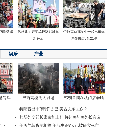
病例数超
洛杉矶：好莱坞环球影城重
伊拉克首都发生一起汽车炸
新开放
弹袭击致5死21伤
娱乐
产业