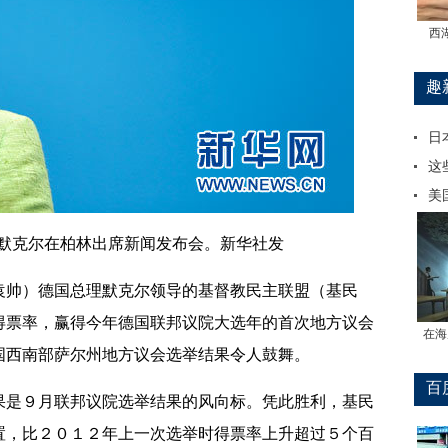
西
趣
日
这
美
默克尔在柏林出席新闻发布会。新华社发
帅）德国总理默克尔领导的基督教民主联盟（基民
得票率，赢得今年德国联邦议院大选年的首次地方议会
在海
国西南部萨尔州地方议会选举结果令人鼓舞。
百
是９月联邦议院选举结果的风向标。凭此胜利，基民
置，比２０１２年上一次选举时得票率上升超过５个百