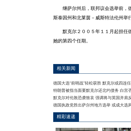
继萨尔州后，联邦议会选举前，德
斯泰因州和北莱茵－威斯特法伦州举
默克尔２００５年１１月起担任德
她的第四个任期。
相关新闻
德国大选“前哨战”轻松获胜 默克尔或四连任
特朗普被指当面要默克尔还北约债务 白宫
默克尔对伦敦恐袭致哀 强调将与英国并肩
德国执政党胜出萨尔州地方选举 或成大选
精彩速递