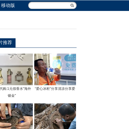
移动版
片推荐
代购:1元假香水"海外
“爱心冰柜”分享清凉分享爱
镀金"