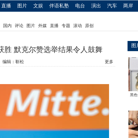
直播
图片
文娱
伴语私塾
电台
演出
汽车
两岸
国内
评论
图片
外媒
直播
专题
滚动
原创
图
盟获胜 默克尔赞选举结果令人鼓舞
编辑：靳松
更多
黑色