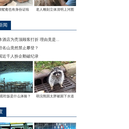
湖鸳鸯也有身份证啦
老人雕刻立体清明上河图
新闻
本酒店为秃顶顾客打折 理由竟是...
些名山竟然禁止攀登？
国近千人扮企鹅破纪录
底吃饭是什么体验？
萌浣熊因太胖被困下水道
度