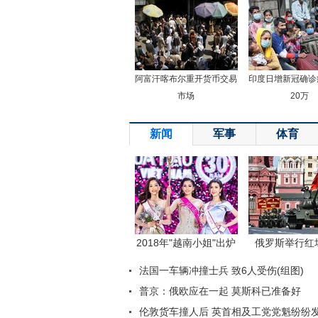
阿富汗喀布尔重开货币交易
印度日增新冠确诊
市场
20万
新闻
军事
体育
返回顶端