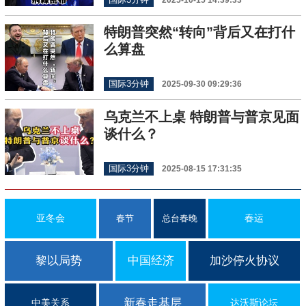
特朗普突然“转向”背后又在打什
么算盘
国际3分钟
2025-09-30 09:29:36
乌克兰不上桌 特朗普与普京见面
谈什么？
国际3分钟
2025-08-15 17:31:35
亚冬会
春运
春节
总台春晚
黎以局势
中国经济
加沙停火协议
新春走基层
中美关系
达沃斯论坛