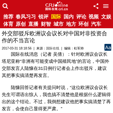
推荐
春风习习
锐评
国际
国内
评论
视频
文娱
体育
原创
直播
财智
城市
地方
环创
汽车
外交部驳斥欧洲议会议长对中国对非投资合
作的不当言论
2017-03-31 18:18:56 | 来源：
国际在线
| 编辑：杜军帅
国际在线消息（记者 吴倩）：针对欧洲议会议长
塔尼亚称“非洲有可能变成中国殖民地”的言论，中国外
交部发言人陆慷在31日例行记者会上作出驳斥，建议
其把事实搞清楚再发言。
陆慷回答记者有关提问时说，“这位欧洲议会议长
先生可谓语出惊人，我也搞不清楚他是根据什么逻辑得
出的这个结论。不过，我倒想建议他把事实搞清楚了再
发言，会使自己显得更严肃。”