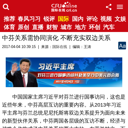
推荐
春风习习
锐评
国际
国内
评论
视频
文娱
体育
原创
直播
财智
城市
地方
环创
汽车
中芬关系需协同演化 不断充实双边关系
2017-04-04 10:39:15 | 来源：
国际在线
| 编辑：王涛
中国国家主席习近平对芬兰进行国事访问，这也是
近些年来，中芬高层互访的重要内容。从2013年习近
平主席与芬兰总统尼尼托斯将双边关系提升为面向未来
的新型伙伴关系，中芬两国各层级的互访不断，经济与