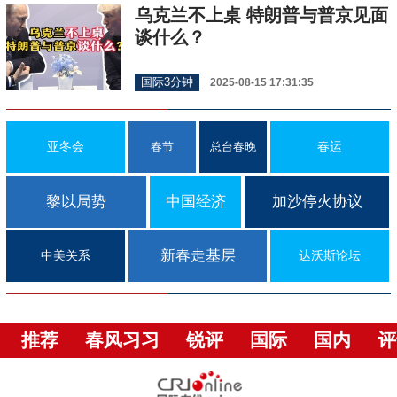
乌克兰不上桌 特朗普与普京见面
谈什么？
国际3分钟
2025-08-15 17:31:35
亚冬会
春运
春节
总台春晚
黎以局势
中国经济
加沙停火协议
新春走基层
中美关系
达沃斯论坛
推荐
春风习习
锐评
国际
国内
评