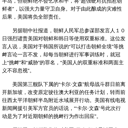
半岛，但朝鲜绝不会乞求和平，将“超强硬对抗招惹朝
鲜者”，以强大力量守卫自身。对于由此酿成的灾难性
后果，美国将负全部责任。
另据朝中社报道，朝鲜人民军总参谋部发言人１０
日强烈谴责美国对朝鲜和韩日等使用双重标准。这位发
言人说，美国对于韩国所说的“可以打击朝鲜全境”等挑
衅言论一言不发，却每当朝鲜进行军事训练时，就冠
上“挑衅”和“威胁”的罪名，“美国人的双重标准和两面主
义不容忽视”。
美国第三舰队下属的“卡尔·文森”航母战斗群日前离
开新加坡，改变原定驶往澳大利亚的任务计划，转而前
往西太平洋朝鲜半岛附近水域展开行动。美国有线电视
新闻网援引美军方官员的话说，“‘卡尔·文森’号此次行
动是为了对近期朝鲜的挑衅行为作出回应”。