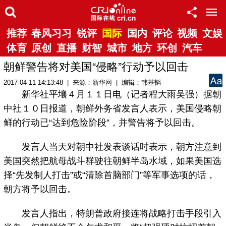
推荐
春风习习
锐评
国际
国内
评论
视频
文娱
体育
原创
直播
财智
城市
地方
环创
汽车
朝鲜警告将对美国“侵略”行动予以回击
2017-04-11 14:13:48 | 来源：
新华网
| 编辑：韩基韬
新华社平壤４月１１日电（记者程大雨吴强）据朝
中社１０日报道，朝鲜外务省发言人表示，美国侵略朝
鲜的行动已“达到危险阶段”，并警告将予以回击。
发言人当天对朝中社发表谈话时表示，朝方注意到
美国突然把航母战斗群驶往朝鲜半岛水域，如果美国选
择“先发制人打击”或“清除首脑部门”等军事选项的话，
朝方将予以回击。
发言人指出，特朗普政府接连将战略打击手段引入