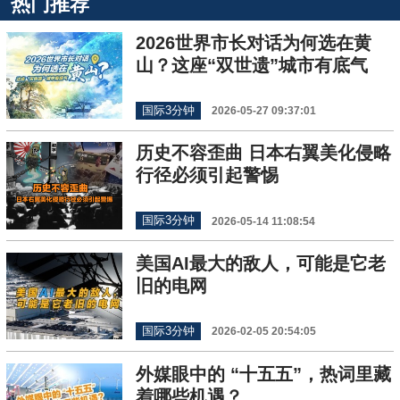
热门推荐
2026世界市长对话为何选在黄
山？这座“双世遗”城市有底气
国际3分钟
2026-05-27 09:37:01
历史不容歪曲 日本右翼美化侵略
行径必须引起警惕
国际3分钟
2026-05-14 11:08:54
美国AI最大的敌人，可能是它老
旧的电网
国际3分钟
2026-02-05 20:54:05
外媒眼中的 “十五五”，热词里藏
着哪些机遇？