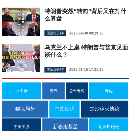
特朗普突然“转向”背后又在打什
么算盘
国际3分钟
2025-09-30 09:29:36
乌克兰不上桌 特朗普与普京见面
谈什么？
国际3分钟
2025-08-15 17:31:35
亚冬会
春运
春节
总台春晚
黎以局势
中国经济
加沙停火协议
新春走基层
中美关系
达沃斯论坛