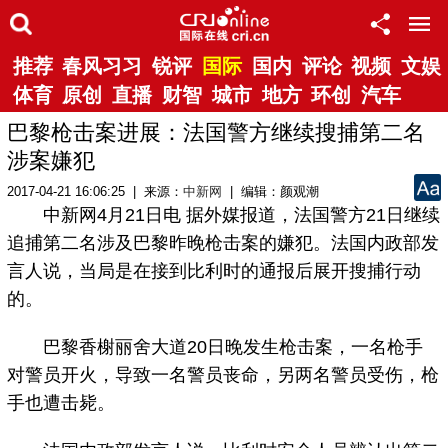
推荐
春风习习
锐评
国际
国内
评论
视频
文娱
体育
原创
直播
财智
城市
地方
环创
汽车
巴黎枪击案进展：法国警方继续搜捕第二名
涉案嫌犯
2017-04-21 16:06:25 | 来源：
中新网
| 编辑：颜观潮
中新网4月21日电 据外媒报道，法国警方21日继续
追捕第二名涉及巴黎昨晚枪击案的嫌犯。法国内政部发
言人说，当局是在接到比利时的通报后展开搜捕行动
的。
巴黎香榭丽舍大道20日晚发生枪击案，一名枪手
对警员开火，导致一名警员丧命，另两名警员受伤，枪
手也遭击毙。