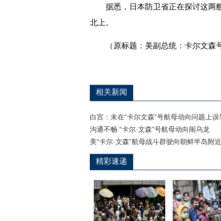
据悉，日本防卫省正在探讨这两艘
北上。
（原标题：美副总统：卡尔文森号
相关新闻
白宫：未在“卡尔文森”号航母动向问题上误
沟通不畅 “卡尔·文森”号航母动向闹乌龙
美“卡尔·文森”航母战斗群驶向朝鲜半岛附
精彩速递