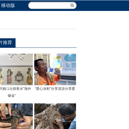
移动版
片推荐
代购:1元假香水"海外
“爱心冰柜”分享清凉分享爱
镀金"