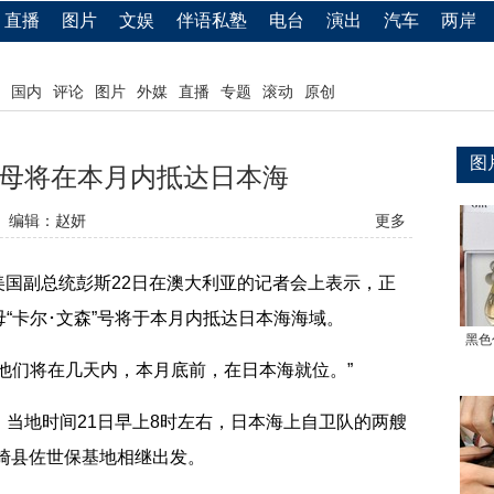
直播
图片
文娱
伴语私塾
电台
演出
汽车
两岸
国内
评论
图片
外媒
直播
专题
滚动
原创
图
母将在本月内抵达日本海
编辑：赵妍
更多
国副总统彭斯22日在澳大利亚的记者会上表示，正
“卡尔･文森”号将于本月内抵达日本海海域。
黑色
们将在几天内，本月底前，在日本海就位。”
地时间21日早上8时左右，日本海上自卫队的两艘
长崎县佐世保基地相继出发。