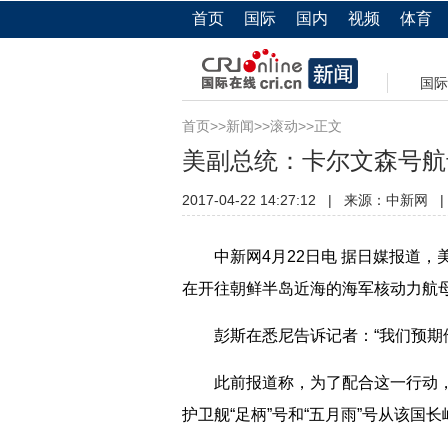
首页
国际
国内
视频
体育
国际
首页
>>
新闻
>>
滚动
>>正文
美副总统：卡尔文森号航
2017-04-22 14:27:12
|
来源：
中新网
|
中新网4月22日电 据日媒报道，美
在开往朝鲜半岛近海的海军核动力航母
彭斯在悉尼告诉记者：“我们预期他
此前报道称，为了配合这一行动，当
护卫舰“足柄”号和“五月雨”号从该国