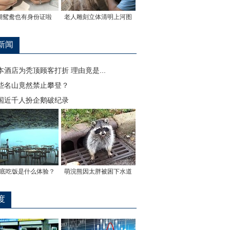
湖鸳鸯也有身份证啦
老人雕刻立体清明上河图
新闻
本酒店为秃顶顾客打折 理由竟是...
些名山竟然禁止攀登？
国近千人扮企鹅破纪录
底吃饭是什么体验？
萌浣熊因太胖被困下水道
度