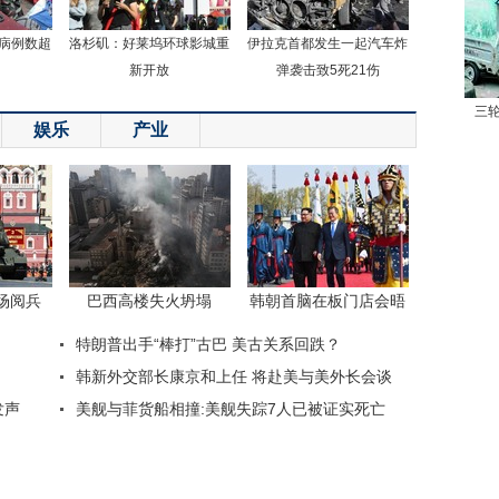
病例数超
洛杉矶：好莱坞环球影城重
伊拉克首都发生一起汽车炸
新开放
弹袭击致5死21伤
三
娱乐
产业