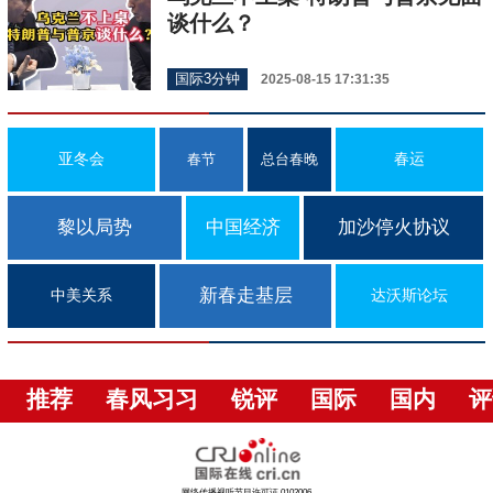
谈什么？
国际3分钟
2025-08-15 17:31:35
亚冬会
春运
春节
总台春晚
黎以局势
中国经济
加沙停火协议
新春走基层
中美关系
达沃斯论坛
推荐
春风习习
锐评
国际
国内
评
网络传播视听节目许可证 0102006