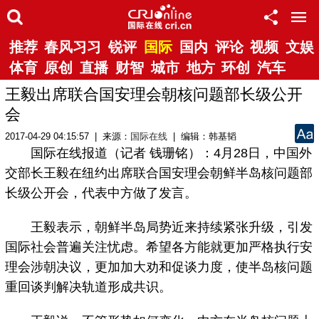
推荐
春风习习
锐评
国际
国内
评论
视频
文娱
体育
原创
直播
财智
城市
地方
环创
汽车
王毅出席联合国安理会朝核问题部长级公开
会
2017-04-29 04:15:57 | 来源：
国际在线
| 编辑：韩基韬
国际在线报道（记者 钱珊铭）：4月28日，中国外
交部长王毅在纽约出席联合国安理会朝鲜半岛核问题部
长级公开会，代表中方做了发言。
王毅表示，朝鲜半岛局势近来持续紧张升级，引发
国际社会普遍关注忧虑。希望各方能就更加严格执行安
理会涉朝决议，更加加大劝和促谈力度，使半岛核问题
重回谈判解决轨道形成共识。