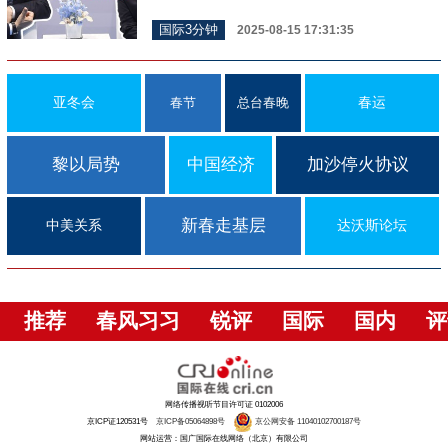
国际3分钟
2025-08-15 17:31:35
亚冬会
春运
春节
总台春晚
黎以局势
中国经济
加沙停火协议
新春走基层
中美关系
达沃斯论坛
推荐
春风习习
锐评
国际
国内
评
网络传播视听节目许可证 0102006
京ICP证120531号
京ICP备05064898号
京公网安备 11040102700187号
网站运营：国广国际在线网络（北京）有限公司