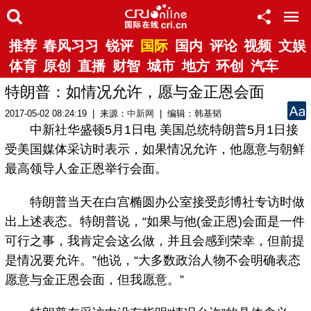
推荐
春风习习
锐评
国际
国内
评论
视频
文娱
体育
原创
直播
财智
城市
地方
环创
汽车
特朗普：如情况允许，愿与金正恩会面
2017-05-02 08:24:19 | 来源：
中新网
| 编辑：韩基韬
中新社华盛顿5月1日电 美国总统特朗普5月1日接
受美国媒体采访时表示，如果情况允许，他愿意与朝鲜
最高领导人金正恩举行会面。
特朗普当天在白宫椭圆办公室接受彭博社专访时做
出上述表态。特朗普说，“如果与他(金正恩)会面是一件
可行之事，我肯定会这么做，并且会感到荣幸，但前提
是情况要允许。”他说，“大多数政治人物不会明确表态
愿意与金正恩会面，但我愿意。”