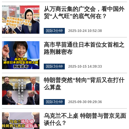
从万商云集的广交会，看中国外
贸“人气旺”的底气何在？
国际3分钟
2025-10-24 10:52:38
高市早苗通往日本首位女首相之
路荆棘密布
国际3分钟
2025-10-15 14:39:33
特朗普突然“转向”背后又在打什
么算盘
国际3分钟
2025-09-30 09:29:36
乌克兰不上桌 特朗普与普京见面
谈什么？