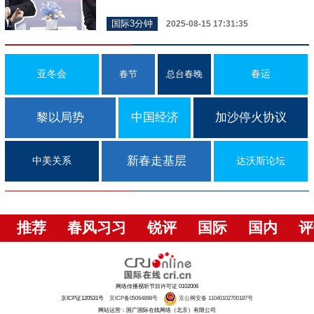
国际3分钟
2025-08-15 17:31:35
亚冬会
春运
春节
总台春晚
黎以局势
中国经济
加沙停火协议
新春走基层
中美关系
达沃斯论坛
推荐
春风习习
锐评
国际
国内
评
网络传播视听节目许可证 0102006
京ICP证120531号
京ICP备05064898号
京公网安备 11040102700187号
网站运营：国广国际在线网络（北京）有限公司