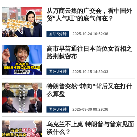
从万商云集的广交会，看中国外
贸“人气旺”的底气何在？
国际3分钟
2025-10-24 10:52:38
高市早苗通往日本首位女首相之
路荆棘密布
国际3分钟
2025-10-15 14:39:33
特朗普突然“转向”背后又在打什
么算盘
国际3分钟
2025-09-30 09:29:36
乌克兰不上桌 特朗普与普京见面
谈什么？