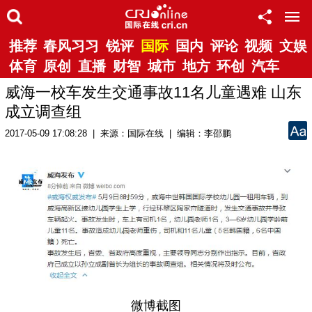
推荐
春风习习
锐评
国际
国内
评论
视频
文娱
体育
原创
直播
财智
城市
地方
环创
汽车
威海一校车发生交通事故11名儿童遇难 山东
成立调查组
2017-05-09 17:08:28 | 来源：国际在线 | 编辑：李邵鹏
微博截图