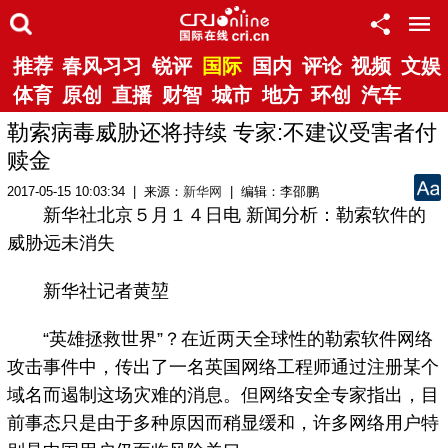
推荐
春风习习
锐评
国际
国内
评论
视频
文娱
体育
原创
直播
财智
城市
地方
环创
汽车
勒索病毒威胁还将持续 专家:不建议受害者付
赎金
2017-05-15 10:03:34 | 来源：
新华网
| 编辑：李邵鹏
新华社北京５月１４日电 新闻分析：勒索软件的
威胁远未消失
新华社记者黄堃
“英雄拯救世界”？在近两天全球性的勒索软件网络
攻击事件中，传出了一名英国网络工程师通过注册某个
域名而遏制这场灾难的消息。但网络安全专家指出，目
前事态只是由于多种原因而稍显缓和，许多网络用户特