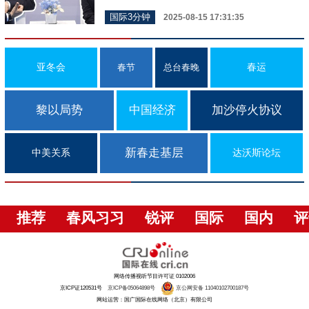
国际3分钟
2025-08-15 17:31:35
亚冬会
春运
春节
总台春晚
黎以局势
中国经济
加沙停火协议
新春走基层
中美关系
达沃斯论坛
推荐
春风习习
锐评
国际
国内
评
网络传播视听节目许可证 0102006
京ICP证120531号
京ICP备05064898号
京公网安备 11040102700187号
网站运营：国广国际在线网络（北京）有限公司