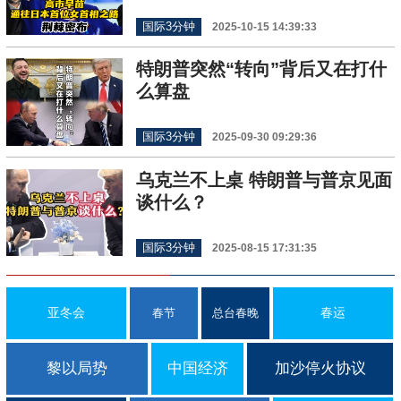
国际3分钟
2025-10-15 14:39:33
特朗普突然“转向”背后又在打什
么算盘
国际3分钟
2025-09-30 09:29:36
乌克兰不上桌 特朗普与普京见面
谈什么？
国际3分钟
2025-08-15 17:31:35
亚冬会
春运
春节
总台春晚
黎以局势
中国经济
加沙停火协议