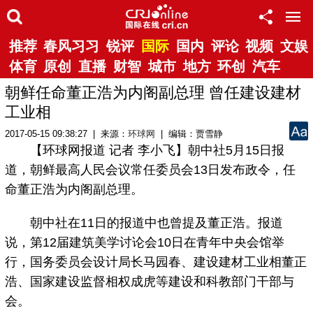
推荐
春风习习
锐评
国际
国内
评论
视频
文娱
体育
原创
直播
财智
城市
地方
环创
汽车
朝鲜任命董正浩为内阁副总理 曾任建设建材
工业相
2017-05-15 09:38:27 | 来源：
环球网
| 编辑：贾雪静
【环球网报道 记者 李小飞】朝中社5月15日报
道，朝鲜最高人民会议常任委员会13日发布政令，任
命董正浩为内阁副总理。
朝中社在11日的报道中也曾提及董正浩。报道
说，第12届建筑美学讨论会10日在青年中央会馆举
行，国务委员会设计局长马园春、建设建材工业相董正
浩、国家建设监督相权成虎等建设和科教部门干部与
会。