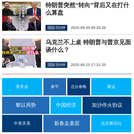
特朗普突然“转向”背后又在打什
么算盘
国际3分钟
2025-09-30 09:29:36
乌克兰不上桌 特朗普与普京见面
谈什么？
国际3分钟
2025-08-15 17:31:35
亚冬会
春运
春节
总台春晚
黎以局势
中国经济
加沙停火协议
新春走基层
中美关系
达沃斯论坛