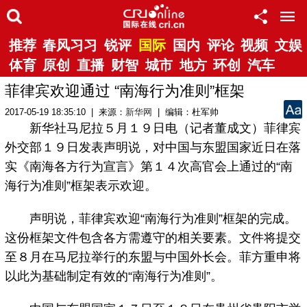
推荐
春风习习
锐评
国际
国内
评论
视频
文娱
体育
原创
直播
财智
城市
地方
环创
汽车
菲律宾欢迎通过 “南海行为准则”框架
2017-05-19 18:35:10 | 来源：
新华网
| 编辑：杜军帅
新华社马尼拉５月１９日电（记者董成文）菲律宾
外交部１９日发表声明说，对中国与东盟国家近日在落
实《南海各方行为宣言》第１４次高官会上通过的“南
海行为准则”框架表示欢迎。
声明说，菲律宾欢迎“南海行为准则”框架的完成。
这份框架文件包含各方需遵守的相关要素。文件将提交
至８月在马尼拉举行的东盟与中国外长会。菲方重申将
以此为基础制定有效的“南海行为准则”。