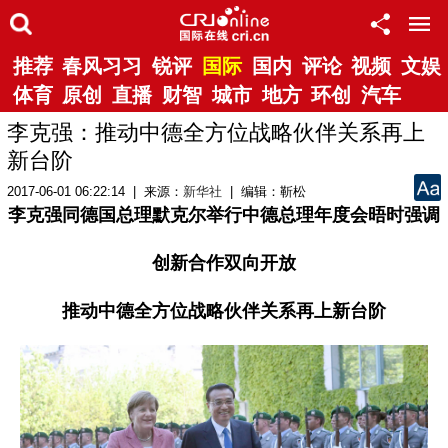
推荐
春风习习
锐评
国际
国内
评论
视频
文娱
体育
原创
直播
财智
城市
地方
环创
汽车
李克强：推动中德全方位战略伙伴关系再上
新台阶
2017-06-01 06:22:14 | 来源：
新华社
| 编辑：靳松
李克强同德国总理默克尔举行中德总理年度会晤时强调
创新合作双向开放
推动中德全方位战略伙伴关系再上新台阶