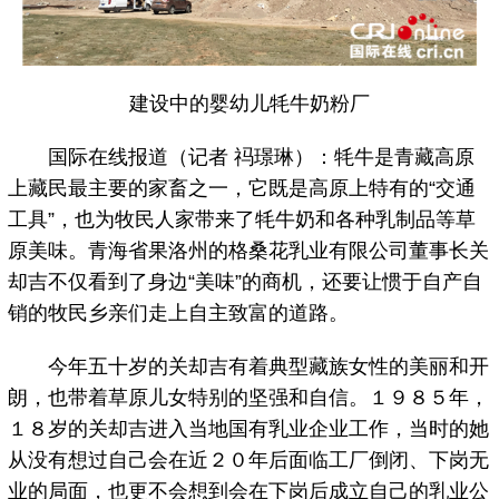
建设中的婴幼儿牦牛奶粉厂
国际在线报道（记者 祃璟琳）：牦牛是青藏高原
上藏民最主要的家畜之一，它既是高原上特有的“交通
工具”，也为牧民人家带来了牦牛奶和各种乳制品等草
原美味。青海省果洛州的格桑花乳业有限公司董事长关
却吉不仅看到了身边“美味”的商机，还要让惯于自产自
销的牧民乡亲们走上自主致富的道路。
今年五十岁的关却吉有着典型藏族女性的美丽和开
朗，也带着草原儿女特别的坚强和自信。１９８５年，
１８岁的关却吉进入当地国有乳业企业工作，当时的她
从没有想过自己会在近２０年后面临工厂倒闭、下岗无
业的局面，也更不会想到会在下岗后成立自己的乳业公