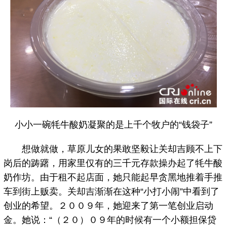
小小一碗牦牛酸奶凝聚的是上千个牧户的“钱袋子”
想做就做，草原儿女的果敢坚毅让关却吉顾不上下
岗后的踌躇，用家里仅有的三千元存款操办起了牦牛酸
奶作坊。由于租不起店面，她只能起早贪黑地推着手推
车到街上贩卖。关却吉渐渐在这种“小打小闹”中看到了
创业的希望。２００９年，她迎来了第一笔创业启动
金。她说：“（２０）０９年的时候有一个小额担保贷