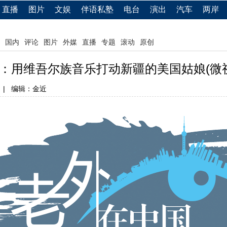
直播
图片
文娱
伴语私塾
电台
演出
汽车
两岸
国内
评论
图片
外媒
直播
专题
滚动
原创
：用维吾尔族音乐打动新疆的美国姑娘(微视
|
编辑：金近