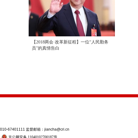
【2018两会·改革新征程】一位“人民勤务
员”的真情告白
7401111 监督邮箱：jiancha@cri.cn
号
京公网安备 11040102700187号