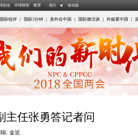
球创业
环球财智
教育
地方
移动版
|
|
|
|
|
国际锐评
国际3分钟
老外在中国
国际微访谈
外媒看中国
副主任张勇答记者问
辑: 金近