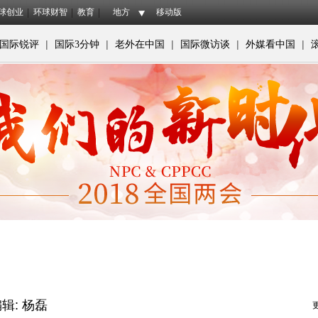
球创业
环球财智
教育
地方
移动版
|
|
|
|
|
国际锐评
国际3分钟
老外在中国
国际微访谈
外媒看中国
辑: 杨磊