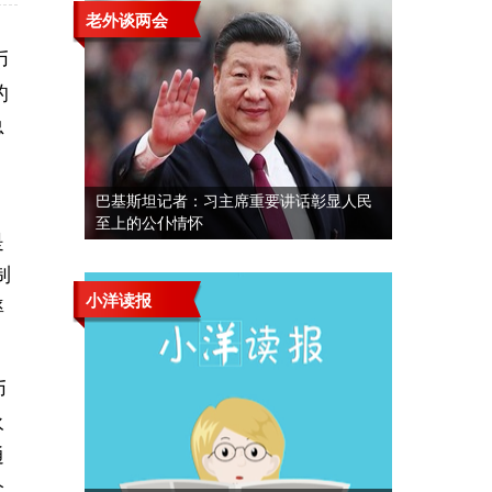
老外谈两会
币
的
总
巴基斯坦记者：习主席重要讲话彰显人民
至上的公仆情怀
是
制
小洋读报
率
币
永
通
价