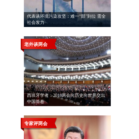
代表谈环境污染攻坚：难一“部”到位 需全
社会发力
老外谈两会
西班牙学者：2018两会向历史向世界交出
中国答卷
专家评两会