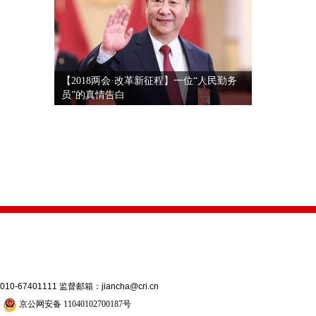
【2018两会·改革新征程】一位“人民勤务
员”的真情告白
7401111 监督邮箱：jiancha@cri.cn
号
京公网安备 11040102700187号