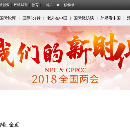
球创业
环球财智
教育
地方
移动版
|
|
|
|
|
国际锐评
国际3分钟
老外在中国
国际微访谈
外媒看中国
辑: 金近