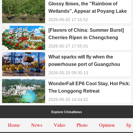
Glossy Ibises, the "Rainbow of
Wetlands", Appear at Poyang Lake
in Yongxiu
2026-06-02 17:15:52
[Flavors of China: Summer Burst]
Cherries Ripen in Chengcheng
County
2026-05-27 17:55:01
What sparks will fly when the
powerhouse port of Guangzhou
Nansha meets Thailand’s creamy
2026-05-25 09:30:13
and irresistible “durian students”?
WonderFall EP6 Cool Stay, Hot Pick:
The Longgong Retreat
2026-05-20 14:04:52
Explore ChinaNews
Home
News
Video
Photo
Opinion
Spe