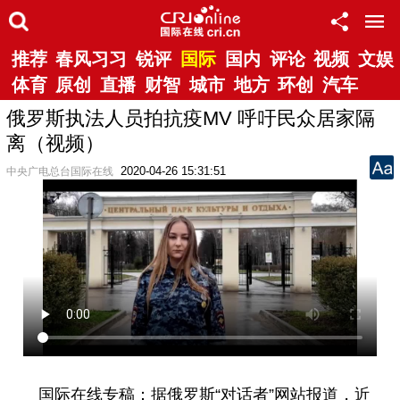
推荐
春风习习
锐评
国际
国内
评论
视频
文娱
体育
原创
直播
财智
城市
地方
环创
汽车
俄罗斯执法人员拍抗疫MV 呼吁民众居家隔
离（视频）
2020-04-26 15:31:51
中央广电总台国际在线
国际在线专稿：据俄罗斯“对话者”网站报道，近