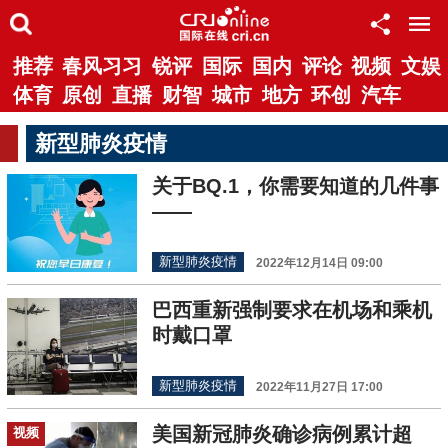
推荐
春风习习
锐评
国际
国内
评论
视频
文娱
体育
原创
直播
财智
城市
地方
环创
汽车
新型肺炎疫情
关于BQ.1，你需要知道的几件事
——
新型肺炎疫情
2022年12月14日 09:00
巴西重新强制要求在机场和乘机
时戴口罩
新型肺炎疫情
2022年11月27日 17:00
美国新冠肺炎确诊病例累计超
视频