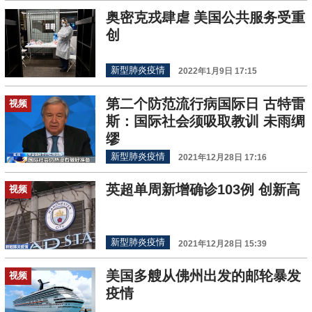
奥密克戎肆虐 美国公共服务受重
创
新型肺炎疫情
2022年1月9日 17:15
第二个防范流行病国际日 古特雷
视频
斯：国际社会须吸取教训 未雨绸
缪
新型肺炎疫情
2021年12月28日 17:16
英超单周新增确诊103例 创新高
视频
新型肺炎疫情
2021年12月28日 15:39
美国多艘从佛州出发的邮轮暴发
视频
疫情