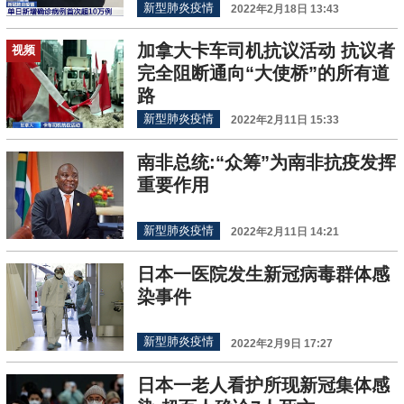
新型肺炎疫情
2022年2月18日 13:43
加拿大卡车司机抗议活动 抗议者
视频
完全阻断通向“大使桥”的所有道
路
新型肺炎疫情
2022年2月11日 15:33
南非总统:“众筹”为南非抗疫发挥
重要作用
新型肺炎疫情
2022年2月11日 14:21
日本一医院发生新冠病毒群体感
染事件
新型肺炎疫情
2022年2月9日 17:27
日本一老人看护所现新冠集体感