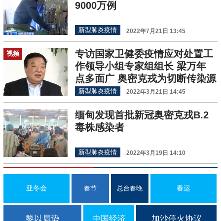
9000万例
新型肺炎疫情
2022年7月21日 13:45
专访国家卫健委疫情应对处置工
视频
作领导小组专家组组长 梁万年
点多面广 奥密克戎为切断传染源
带来挑战
新型肺炎疫情
2022年3月21日 14:45
缅甸发现首批新冠奥密克戎B.2
毒株感染者
新型肺炎疫情
2022年3月19日 14:10
亚冬会
春运
春节
总台春晚
黎以局势
中国经济
加沙停火协议