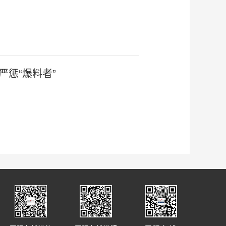
严惩“爆料者”