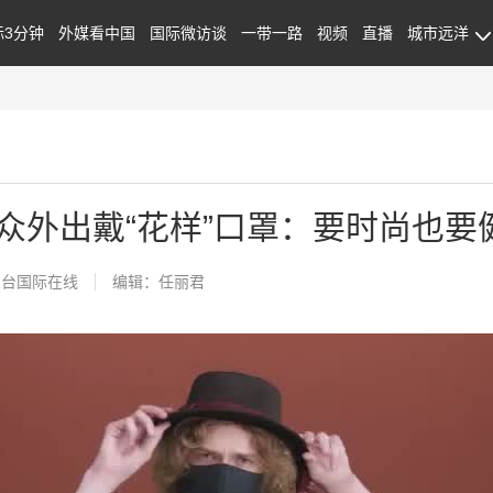
际3分钟
外媒看中国
国际微访谈
一带一路
视频
直播
城市远洋
众外出戴“花样”口罩：要时尚也要
总台国际在线
编辑：任丽君