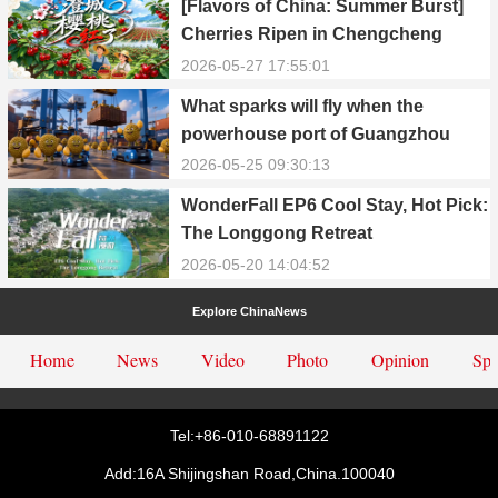
[Flavors of China: Summer Burst]
Cherries Ripen in Chengcheng
County
2026-05-27 17:55:01
What sparks will fly when the
powerhouse port of Guangzhou
Nansha meets Thailand’s creamy
2026-05-25 09:30:13
and irresistible “durian students”?
WonderFall EP6 Cool Stay, Hot Pick:
The Longgong Retreat
2026-05-20 14:04:52
Explore ChinaNews
Home
News
Video
Photo
Opinion
Spe
Tel:+86-010-68891122
Add:16A Shijingshan Road,China.100040