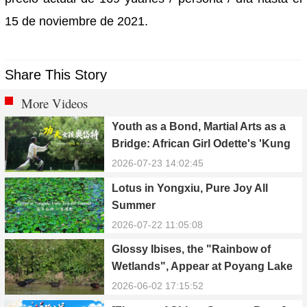
15 de noviembre de 2021.
Share This Story
More Videos
Youth as a Bond, Martial Arts as a
Bridge: African Girl Odette's 'Kung
Fu Dream'
2026-07-23 14:02:45
Lotus in Yongxiu, Pure Joy All
Summer
2026-07-22 11:05:08
Glossy Ibises, the "Rainbow of
Wetlands", Appear at Poyang Lake
in Yongxiu
2026-06-02 17:15:52