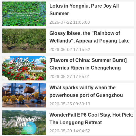
Lotus in Yongxiu, Pure Joy All
Summer
2026-07-22 11:05:08
Glossy Ibises, the "Rainbow of
Wetlands", Appear at Poyang Lake
in Yongxiu
2026-06-02 17:15:52
[Flavors of China: Summer Burst]
Cherries Ripen in Chengcheng
County
2026-05-27 17:55:01
What sparks will fly when the
powerhouse port of Guangzhou
Nansha meets Thailand’s creamy
2026-05-25 09:30:13
and irresistible “durian students”?
WonderFall EP6 Cool Stay, Hot Pick:
The Longgong Retreat
2026-05-20 14:04:52