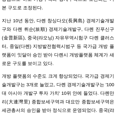
본 구도로 조정된다.
지난 10년 동안, 다롄 창싱다오(長興島) 경제기술개발
구와 다롄 뤼순(旅順) 경제기술개발구, 다롄 진푸신구
(金普新區), 중국(랴오닝) 자유무역시험구 다롄 클러스
터, 중일(다롄) 지방발전협력시범구 등 국가급 개방 플
랫폼이 잇달아 승인 받아 다롄시 개방플랫폼 체계가 새
로운 구도를 보이고 있다.
개방 플랫폼의 수준도 크게 향상되었다. 국가급 경제기
술개발구는 3개로 늘었고, 다롄 경제기술개발구는 '100
대 아시아 개발구 투자 가치' 10위 안에 들었다. 다롄만
리(大連灣里) 종합보세구역과 대요만 종합보세구역은
세관총서의 승인을 받아 정식으로 운영되었다. 중국(랴