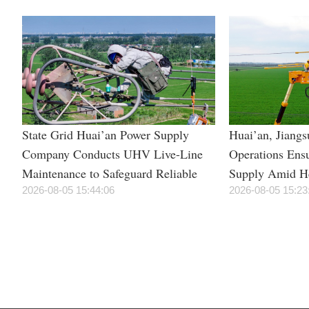
State Grid Huai’an Power Supply
Huai’an, Jiangs
Company Conducts UHV Live-Line
Operations Ens
Maintenance to Safeguard Reliable
Supply Amid H
Power Supply During Summer Peak
2026-08-05 15:44:06
2026-08-05 15:23
Season