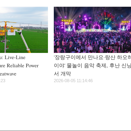
u: Live-Line
'장랑구이에서 만나요·랑산 하오
ure Reliable Power
이야' 물놀이 음악 축제, 후난 신
eatwave
서 개막
:23
2026-08-05 11:14:46