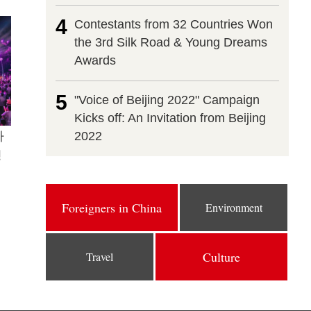
4
Contestants from 32 Countries Won
the 3rd Silk Road & Young Dreams
Awards
5
"Voice of Beijing 2022" Campaign
Kicks off: An Invitation from Beijing
하
2022
닝
Foreigners in China
Environment
Culture
Travel