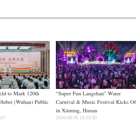
ld to Mark 120th
“Super Fun Langshan” Water
 Hubei (Wuhan) Public
Carnival & Music Festival Kicks Of
in Xinning, Hunan
:07
2026-08-05 16:23:30