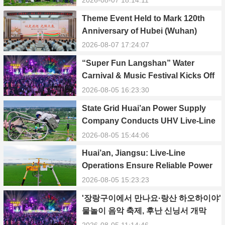
Ecology
Theme Event Held to Mark 120th
Anniversary of Hubei (Wuhan)
Public Electric Utility
2026-08-07 17:24:07
“Super Fun Langshan” Water
Carnival & Music Festival Kicks Off
in Xinning, Hunan
2026-08-05 16:23:30
State Grid Huai’an Power Supply
Company Conducts UHV Live-Line
Maintenance to Safeguard Reliable
2026-08-05 15:44:06
Power Supply During Summer Peak
Huai’an, Jiangsu: Live-Line
Season
Operations Ensure Reliable Power
Supply Amid Heatwave
2026-08-05 15:23:23
'장랑구이에서 만나요·랑산 하오하이야'
물놀이 음악 축제, 후난 신닝서 개막
2026-08-05 11:14:46