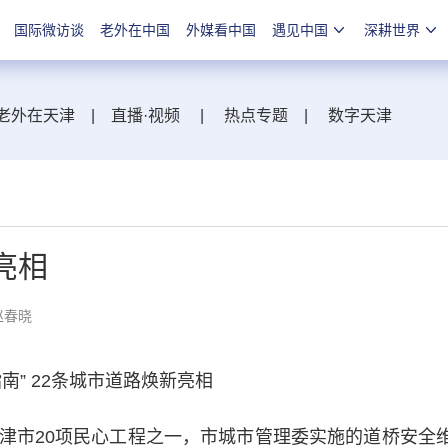
国际微访谈
老外在中国
外媒看中国
遇见中国
深耕世界
老外在天津
|
直播·视频
|
热点专题
|
数字天津
亮相
赵春晓
” 22条城市道路焕新亮相
市20项民心工程之一，市城市管理委实施的道桥安全