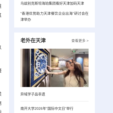
乌兹别克斯坦海珀集团看好天津加码天津
道
“香港优势助力天津餐饮企业出海”研讨会在
其
津举办
、
老外在天津
查看更多 >
以
凝
梁
异域学子品非遗
施
南开大学2026年“国际中文日”举行
指