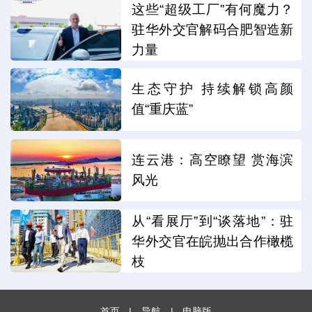
这些“超级工厂”有何魔力？
驻华外交官解码合肥智造新
力量
生态守护 持续解锁高颜
值“重庆蓝”
连云港：高空瞭望 赏海滨
风光
从“看展厅”到“谈落地”：驻
华外交官在皖抛出合作橄榄
枝
首页
|
导航
|
电脑版