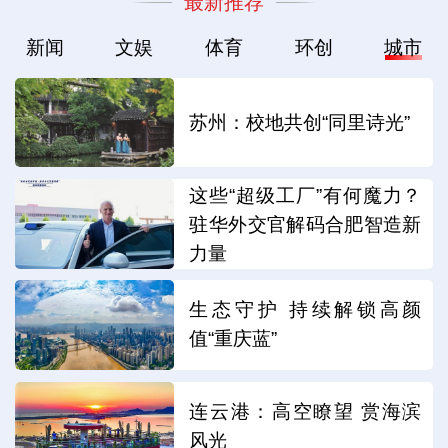
最新推荐
新闻
文娱
体育
环创
城市
苏州：校地共创“同里诗光”
这些“超级工厂”有何魔力？
驻华外交官解码合肥智造新
力量
生态守护 持续解锁高颜
值“重庆蓝”
连云港：高空瞭望 赏海滨
风光