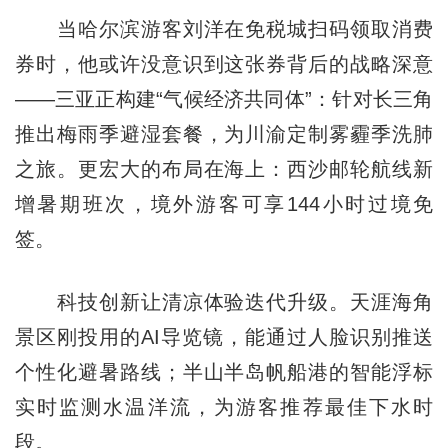
当哈尔滨游客刘洋在免税城扫码领取消费
券时，他或许没意识到这张券背后的战略深意
——三亚正构建“气候经济共同体”：针对长三角
推出梅雨季避湿套餐，为川渝定制雾霾季洗肺
之旅。更宏大的布局在海上：西沙邮轮航线新
增暑期班次，境外游客可享144小时过境免
签。
科技创新让清凉体验迭代升级。天涯海角
景区刚投用的AI导览镜，能通过人脸识别推送
个性化避暑路线；半山半岛帆船港的智能浮标
实时监测水温洋流，为游客推荐最佳下水时
段。