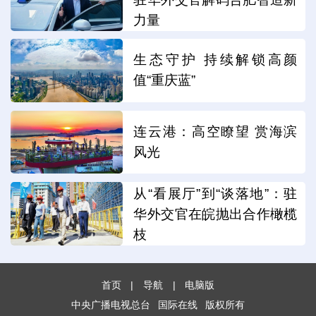
力量
生态守护 持续解锁高颜
值“重庆蓝”
连云港：高空瞭望 赏海滨
风光
从“看展厅”到“谈落地”：驻
华外交官在皖抛出合作橄榄
枝
首页
|
导航
|
电脑版
中央广播电视总台
国际在线
版权所有