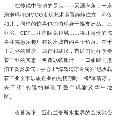
在传说中陆地的尽头——天涯海角，一座
泡泡玛特DIMOO潮玩艺术装置静静伫立。不仅
如此，同样的惊喜也悄悄现身于蜈支洲岛、三
亚湾、CDF三亚国际免税城……将开盲盒的惊
喜和实惠乐趣埋在这座城市的各个角落。在千
里之外的重庆、成都和武汉，市民们同样享受
着三亚的实惠：免费冰镇椰汁，一口甜瞬间抵
消了炎炎暑气；手心里“海岛清凉专属券”也承载
着三亚全市涉旅企业的热切期盼，将“享清凉，
去三亚”的邀约喊响了整个成渝及华中地
区。
夜幕落下，亚特兰蒂斯水世界的造浪池变