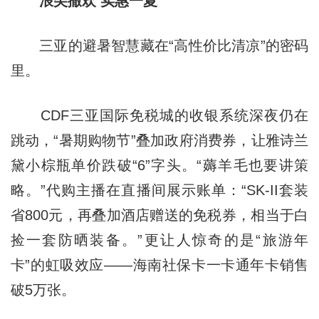
浪尖撒欢 实惠一夏
三亚的避暑智慧藏在“高性价比清凉”的密码
里。
CDF三亚国际免税城的收银系统深夜仍在
跳动，“暑期购物节”叠加政府消费券，让雅诗兰
黛小棕瓶单价跌破“6”字头。“薅羊毛也要讲策
略。”代购主播在直播间展示账单：“SK-II套装
省800元，再叠加酒店赠送的免税券，相当于白
捡一套防晒装备。”更让人惊奇的是“旅游年
卡”的虹吸效应——海南社保卡一卡通年卡销售
破5万张。