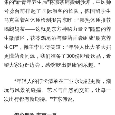
集的“新青年养生局”将凉茶铺搬到沙滩，中医师
号脉台前排起了国际游客的长队，德国留学生
马克举着AI体质检测报告惊呼：“湿热体质推荐
喝鹧鸪茶——这就是东方神秘力量？”隔壁的养
生微醺区，茯苓鸡尾酒与黎药香囊组成“朋克养
生CP”，摊主李师傅笑道：“年轻人比大爷大妈
更懂药食同源，我们准备了300份即食饮品，希
望大家边逛边尝，感受‘吃出健康’的乐趣。”
“年轻人的打卡清单在三亚永远能更新，潮
玩与风景的碰撞、艺术与自然的交汇，让每一
次出行都有新期待。”李东伟说。