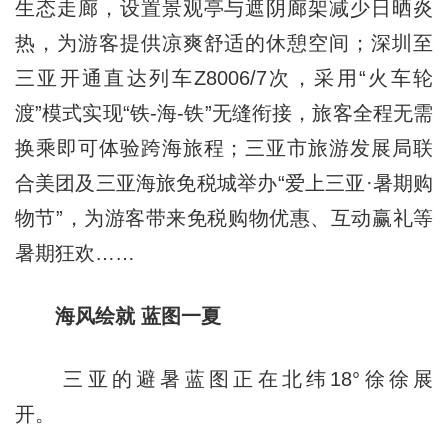
生态走廊，设置景观亭与遮阴廊架减少日晒炎
热，为游客提供凉爽舒适的休憩空间；深圳至
三亚开通直达列车Z8006/7次，采用“火车轮
渡”模式实现“铁-海-铁”无缝衔接，旅客全程无需
换乘即可体验跨海旅程；三亚市旅游发展局联
合美团及三亚海旅免税城举办“爱上三亚·暑期购
物节”，为游客带来免税购物优惠、互动赢礼等
暑期狂欢……
海风绘就 蓝图一夏
三亚的避暑蓝图正在北纬18°徐徐展
开。