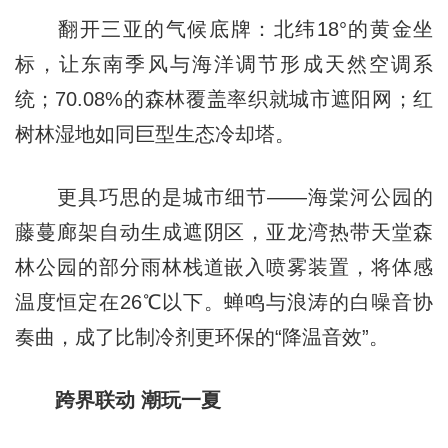
翻开三亚的气候底牌：北纬18°的黄金坐
标，让东南季风与海洋调节形成天然空调系
统；70.08%的森林覆盖率织就城市遮阳网；红
树林湿地如同巨型生态冷却塔。
更具巧思的是城市细节——海棠河公园的
藤蔓廊架自动生成遮阴区，亚龙湾热带天堂森
林公园的部分雨林栈道嵌入喷雾装置，将体感
温度恒定在26℃以下。蝉鸣与浪涛的白噪音协
奏曲，成了比制冷剂更环保的“降温音效”。
跨界联动 潮玩一夏