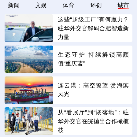
新闻
文娱
体育
环创
城市
这些“超级工厂”有何魔力？
驻华外交官解码合肥智造新
力量
生态守护 持续解锁高颜
值“重庆蓝”
连云港：高空瞭望 赏海滨
风光
从“看展厅”到“谈落地”：驻
华外交官在皖抛出合作橄榄
枝