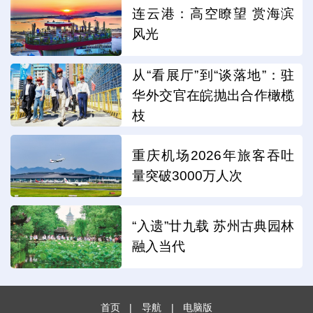
连云港：高空瞭望 赏海滨
风光
从“看展厅”到“谈落地”：驻
华外交官在皖抛出合作橄榄
枝
重庆机场2026年旅客吞吐
量突破3000万人次
“入遗”廿九载 苏州古典园林
融入当代
首页
|
导航
|
电脑版