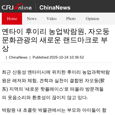
Home
News
Video
Photo
Opinion
옌타이 후이리 농업박람원, 자오둥
문화관광의 새로운 랜드마크로 부
상
|
ChinaNews
|
Published:2025-10-24 10:36:52
최근 산둥성 옌타이시에 위치한 후이리 농업과학박람
원은 레저와 체험, 견학과 실천이 결합된 자오둥(胶
东) 지역의 '새로운 핫플레이스'로 떠올라 방문객들
의 웃음소리와 환호성이 끊이지 않고 있다.
박람원 내 초콜릿 박물관에서는 부모와 아이들이 함