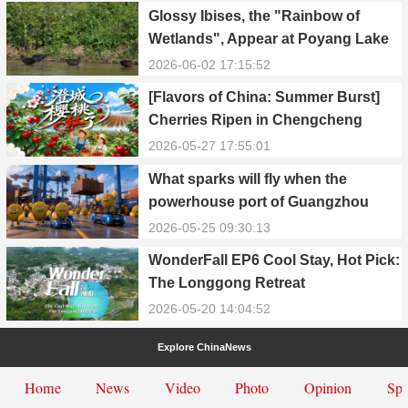
Glossy Ibises, the "Rainbow of
Wetlands", Appear at Poyang Lake
in Yongxiu
2026-06-02 17:15:52
[Flavors of China: Summer Burst]
Cherries Ripen in Chengcheng
County
2026-05-27 17:55:01
What sparks will fly when the
powerhouse port of Guangzhou
Nansha meets Thailand’s creamy
2026-05-25 09:30:13
and irresistible “durian students”?
WonderFall EP6 Cool Stay, Hot Pick:
The Longgong Retreat
2026-05-20 14:04:52
Explore ChinaNews
Home
News
Video
Photo
Opinion
Spe