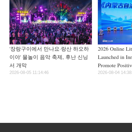
'장랑구이에서 만나요·랑산 하오하
2026 Online Li
이야' 물놀이 음악 축제, 후난 신닝
Launched in In
서 개막
Promote Positi
2026-08-05 11:14:46
Civilization
2026-08-04 14:38