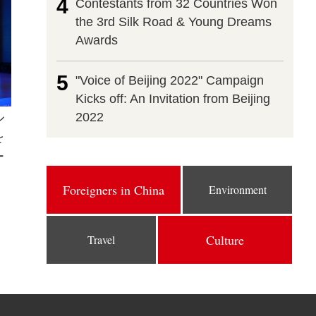
4
Contestants from 32 Countries Won
the 3rd Silk Road & Young Dreams
Awards
5
"Voice of Beijing 2022" Campaign
Kicks off: An Invitation from Beijing
ル
2022
を
ー
Foreigners in China
Environment
Culture
Travel