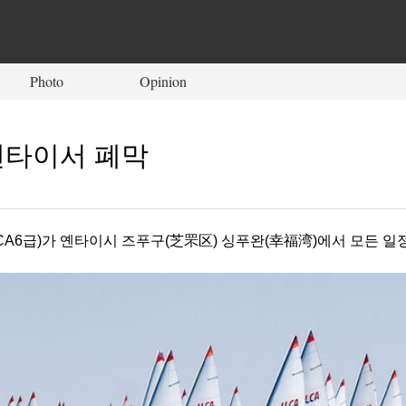
Photo
Opinion
 옌타이서 폐막
년 ILCA6급)가 옌타이시 즈푸구(芝罘区) 싱푸완(幸福湾)에서 모든 