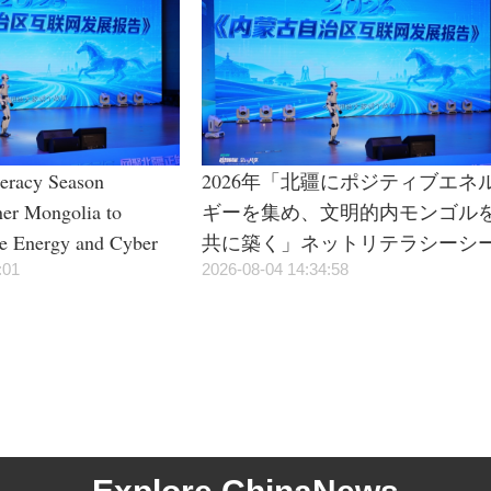
teracy Season
2026年「北疆にポジティブエネ
ner Mongolia to
ギーを集め、文明的内モンゴル
ve Energy and Cyber
共に築く」ネットリテラシーシ
:01
ズンイベントが正式に始動
2026-08-04 14:34:58