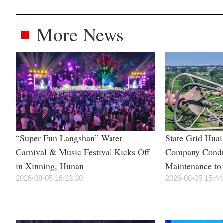
More News
“Super Fun Langshan” Water
State Grid Hua
Carnival & Music Festival Kicks Off
Company Condu
in Xinning, Hunan
Maintenance to 
2026-08-05 16:23:30
Power Supply 
2026-08-05 15:44
Season