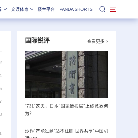
界
文娱体育
楼兰平台
PANDA SHORTS
站内搜索
国际锐评
查看更多 >
2
4
5
7
“731”这天，日本“国家情报局”上线意欲何
为？
8
炒作“产能过剩”站不住脚 世界共享“中国机
1