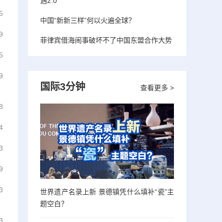
遇2.0”
5
中国“新新三样”何以火遍全球？
9
菲律宾借海闹事破坏不了中国东盟合作大势
5
9
国际3分钟
查看更多 >
8
4
3
9
3
世界遗产名录上新 景德镇凭什么填补“瓷”主
题空白？
3