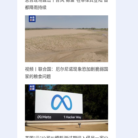
总台现场直击丨台风“鲸鱼”在菲律宾登陆 首
都降雨持续
视频丨联合国：厄尔尼诺现象恐加剧脆弱国
家的粮食问题