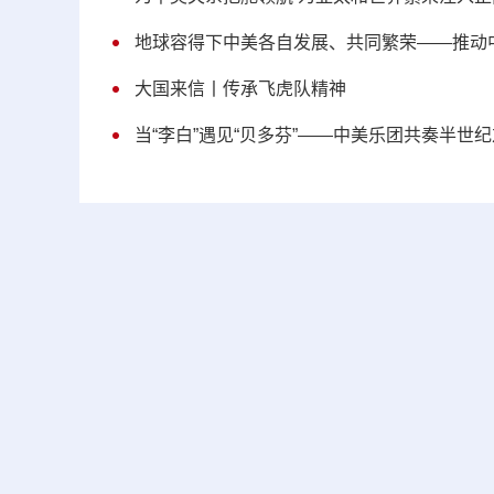
地球容得下中美各自发展、共同繁荣——推动
大国来信丨传承飞虎队精神
当“李白”遇见“贝多芬”——中美乐团共奏半世