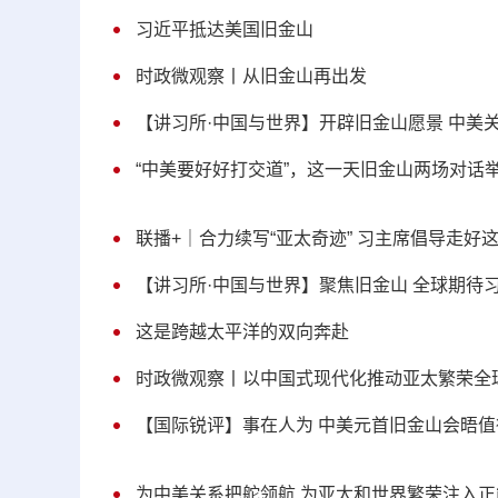
习近平抵达美国旧金山
时政微观察丨从旧金山再出发
【讲习所·中国与世界】开辟旧金山愿景 中美
“中美要好好打交道”，这一天旧金山两场对话
联播+｜合力续写“亚太奇迹” 习主席倡导走好
【讲习所·中国与世界】聚焦旧金山 全球期待
这是跨越太平洋的双向奔赴
时政微观察丨以中国式现代化推动亚太繁荣全
【国际锐评】事在人为 中美元首旧金山会晤值
为中美关系把舵领航 为亚太和世界繁荣注入正