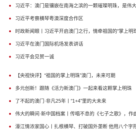
习近平：澳门是镶嵌在南海之滨的一颗璀璨明珠，是伟
习近平考察横琴粤澳深度合作区
时政新闻眼丨习近平开启澳门之行，情牵祖国的“掌上明珠
习近平在澳门国际机场发表讲话
习近平会见贺一诚
【央视快评】“祖国的掌上明珠”澳门，未来可期
多元创新！跟随《活力新澳门》一起来看这颗掌上明珠
了不起的澳门·非凡25年丨“1+4”里的大未来
伟大的瞬间·新中国档案丨传唱不息的《七子之歌》，作
濠江情浓家国心丨扎根横琴、打破国外垄断 他用八个字