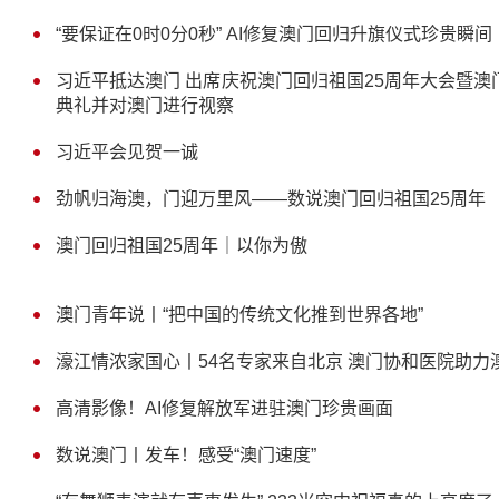
“要保证在0时0分0秒” AI修复澳门回归升旗仪式珍贵瞬间
习近平抵达澳门 出席庆祝澳门回归祖国25周年大会暨
典礼并对澳门进行视察
习近平会见贺一诚
劲帆归海澳，门迎万里风——数说澳门回归祖国25周年
澳门回归祖国25周年｜以你为傲
澳门青年说丨“把中国的传统文化推到世界各地”
濠江情浓家国心丨54名专家来自北京 澳门协和医院助力
高清影像！AI修复解放军进驻澳门珍贵画面
数说澳门丨发车！感受“澳门速度”