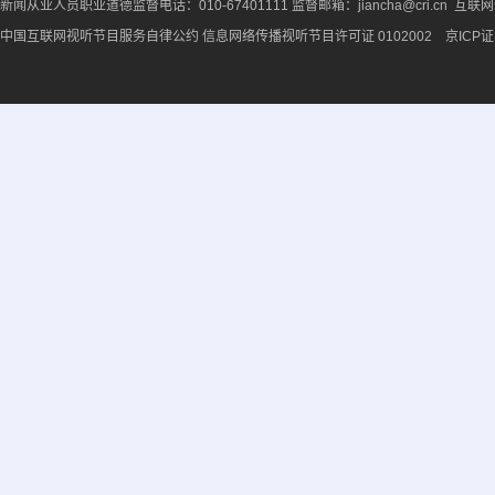
新闻从业人员职业道德监督电话：010-67401111 监督邮箱：jiancha@cri.cn 互联
中国互联网视听节目服务自律公约
信息网络传播视听节目许可证 0102002 京ICP证