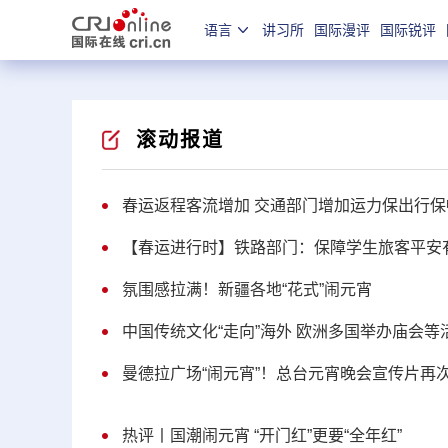
语言
讲习所
国际漫评
国际锐评
滚动报道
春运返程客流增加 交通部门增加运力保出行保
【春运进行时】铁路部门：保障学生旅客平安
氛围感拉满！新疆各地“花式”闹元宵
中国传统文化“走向”海外 欧洲多国举办庙会
曼德拉广场“闹元宵”！总台元宵晚会宣传片再
热评丨国潮闹元宵 “开门红”更要“全年红”