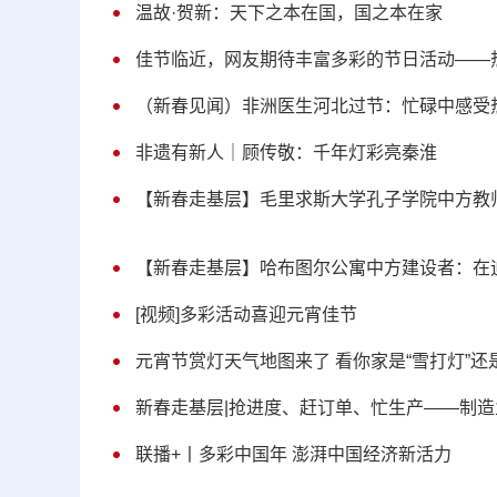
温故·贺新：天下之本在国，国之本在家
佳节临近，网友期待丰富多彩的节日活动——
（新春见闻）非洲医生河北过节：忙碌中感受
非遗有新人｜顾传敬：千年灯彩亮秦淮
【新春走基层】毛里求斯大学孔子学院中方教
【新春走基层】哈布图尔公寓中方建设者：在迪
[视频]多彩活动喜迎元宵佳节
元宵节赏灯天气地图来了 看你家是“雪打灯”还是
新春走基层|抢进度、赶订单、忙生产——制
联播+丨多彩中国年 澎湃中国经济新活力