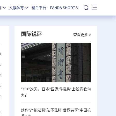
界
文娱体育
楼兰平台
PANDA SHORTS
站内搜索
国际锐评
查看更多 >
9
3
4
2
“731”这天，日本“国家情报局”上线意欲何
为？
9
炒作“产能过剩”站不住脚 世界共享“中国机
3