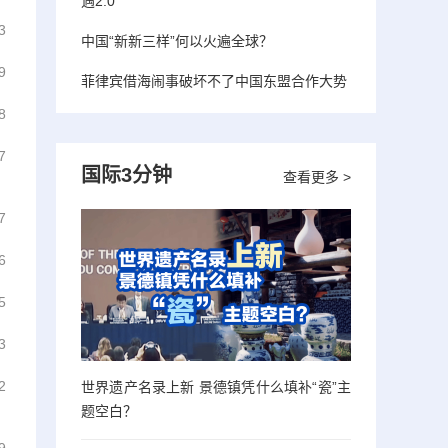
遇2.0”
3
中国“新新三样”何以火遍全球？
9
菲律宾借海闹事破坏不了中国东盟合作大势
8
7
国际3分钟
查看更多 >
7
6
5
3
2
世界遗产名录上新 景德镇凭什么填补“瓷”主
题空白？