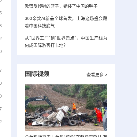
9
欧盟反倾销的篮子，错装了中国的鸭子
5
300余款AI新品全球首发，上海这场盛会藏
8
着中国科技底气
从“世界工厂”到“世界景点”，中国生产线为
2
何成国际游客打卡地？
0
7
国际视频
查看更多 >
0
0
7
2