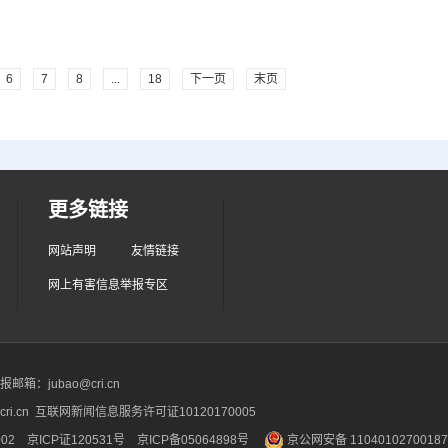
6
7
8
...
18
下一页
末页
更多链接
网站声明
友情链接
网上有害信息举报专区
箱：jubao@cri.cn
ri.cn 互联网新闻信息服务许可证10120170005
2 京ICP证120531号
京ICP备05064898号
京公网安备 1104010270018