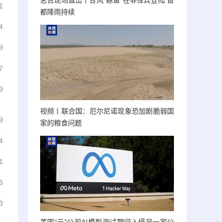
总台现场直击丨台风“鲸鱼”在菲律宾登陆 首
1
都降雨持续
4
9
7
9
视频丨联合国：厄尔尼诺现象恐加剧脆弱国
9
家的粮食问题
4
1
6
3