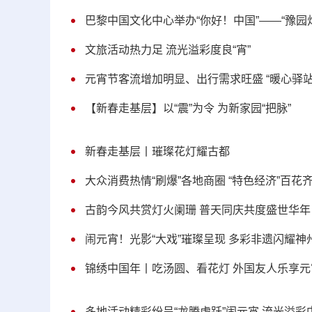
巴黎中国文化中心举办“你好！中国”——“豫园
文旅活动热力足 流光溢彩度良“宵”
元宵节客流增加明显、出行需求旺盛 “暖心驿
【新春走基层】以“震”为令 为新家园“把脉”
新春走基层丨璀璨花灯耀古都
大众消费热情“刷爆”各地商圈 “特色经济”百花
古韵今风共赏灯火阑珊 普天同庆共度盛世华年
闹元宵！光影“大戏”璀璨呈现 多彩非遗闪耀神
锦绣中国年丨吃汤圆、看花灯 外国友人乐享元
多地活动精彩纷呈“龙腾虎跃”闹元宵 流光溢彩中