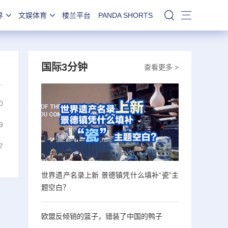
界
文娱体育
楼兰平台
PANDA SHORTS
站内搜索
国际3分钟
查看更多 >
0
9
7
世界遗产名录上新 景德镇凭什么填补“瓷”主
题空白？
欧盟反倾销的篮子，错装了中国的鸭子