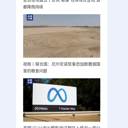
总台现场直击丨台风“鲸鱼”在菲律宾登陆 首
都降雨持续
视频丨联合国：厄尔尼诺现象恐加剧脆弱国
家的粮食问题