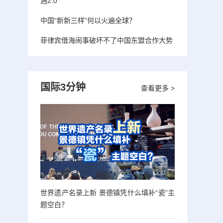
遇2.0”
中国“新新三样”何以火遍全球？
菲律宾借海闹事破坏不了中国东盟合作大势
国际3分钟
查看更多 >
世界遗产名录上新 景德镇凭什么填补“瓷”主
题空白？