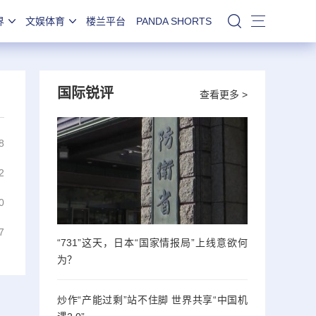
界
文娱体育
楼兰平台
PANDA SHORTS
站内搜索
国际锐评
查看更多 >
8
2
0
7
“731”这天，日本“国家情报局”上线意欲何
为？
炒作“产能过剩”站不住脚 世界共享“中国机