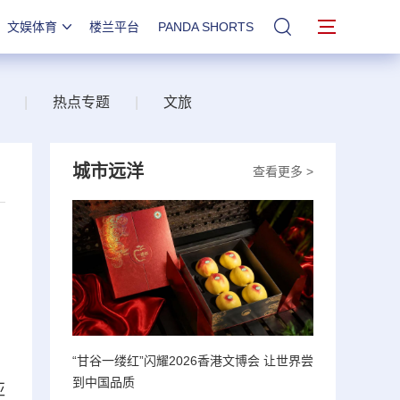
文娱体育
楼兰平台
PANDA SHORTS
站内搜索
|
热点专题
|
文旅
城市远洋
查看更多 >
“甘谷一缕红”闪耀2026香港文博会 让世界尝
到中国品质
亚