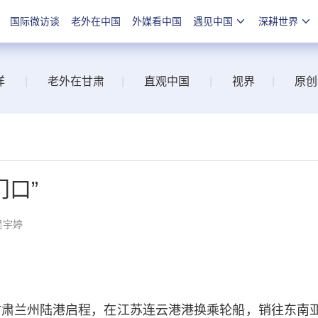
国际微访谈
老外在中国
外媒看中国
遇见中国
深耕世界
洋
|
老外在甘肃
|
直观中国
|
视界
|
原创
门口”
吴宇婷
肃兰州陆港启程，在江苏连云港港换乘轮船，销往东南