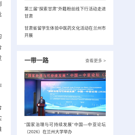
到
第三届“探索甘肃”外籍粉丝线下行活动走进
丝
甘肃
。
甘肃省留学生体验中医药文化活动在兰州市
开展
的
合
发
一带一路
查看更多 >
作
、
合
实
“国家治理与可持续发展”中国—中亚论坛
推
（2026）在兰州大学举办