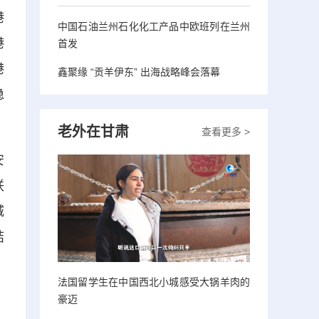
港
中国石油兰州石化化工产品中欧班列在兰州
港
首发
港
鑫聚缘 “贡羊伊东” 出海战略峰会落幕
稳
老外在甘肃
查看更多 >
安
联
城
结
，
法国留学生在中国西北小城感受大锅羊肉的
豪迈