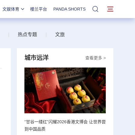
文娱体育
楼兰平台
PANDA SHORTS
站内搜索
|
热点专题
|
文旅
城市远洋
查看更多 >
“甘谷一缕红”闪耀2026香港文博会 让世界尝
到中国品质