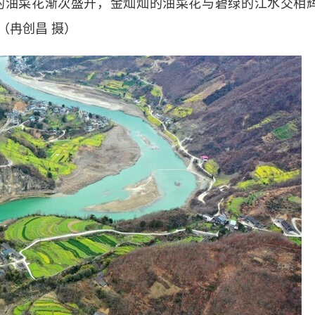
油菜花渐次盛开，金灿灿的油菜花与碧绿的江水交相
（冉创昌 摄）