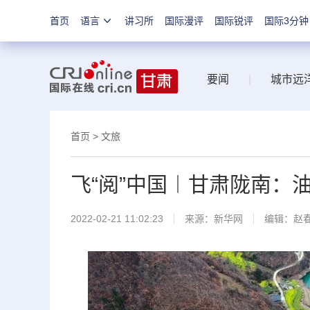
首页
语言
讲习所
国际漫评
国际锐评
国际3分钟
要闻
|
城市远
首页
>
文旅
飞“阅”中国︱甘肃陇南：
2022-02-21 11:02:23
来源：
新华网
编辑：赵