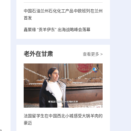
中国石油兰州石化化工产品中欧班列在兰州
首发
鑫聚缘 “贡羊伊东” 出海战略峰会落幕
老外在甘肃
查看更多 >
法国留学生在中国西北小城感受大锅羊肉的
豪迈