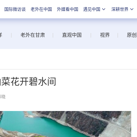
国际微访谈
老外在中国
外媒看中国
遇见中国
深耕世界
洋
|
老外在甘肃
|
直观中国
|
视界
|
原创
油菜花开碧水间
春晓