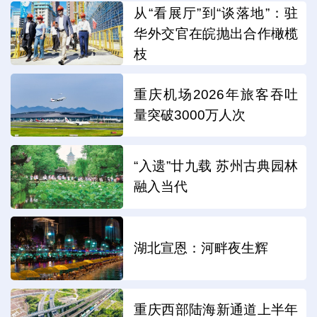
从“看展厅”到“谈落地”：驻
华外交官在皖抛出合作橄榄
枝
重庆机场2026年旅客吞吐
量突破3000万人次
“入遗”廿九载 苏州古典园林
融入当代
湖北宣恩：河畔夜生辉
重庆西部陆海新通道上半年